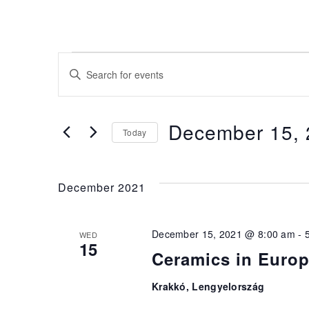
Events
Enter
Keyword.
Search
Search
for
and
December 15, 
Today
Events
Select
by
Views
date.
Keyword.
December 2021
Navigation
December 15, 2021 @ 8:00 am
-
WED
15
Ceramics in Europ
Krakkó, Lengyelország