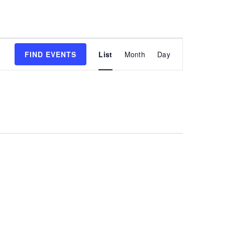
Event
FIND EVENTS
List
Month
Day
Views
Navigatio