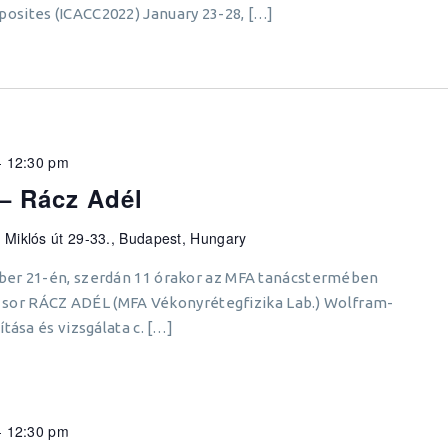
osites (ICACC2022) January 23-28, […]
-
12:30 pm
– Rácz Adél
 Miklós út 29-33., Budapest, Hungary
ber 21-én, szerdán 11 órakor az MFA tanácstermében
ül sor RÁCZ ADÉL (MFA Vékonyrétegfizika Lab.) Wolfram-
tása és vizsgálata c. […]
-
12:30 pm