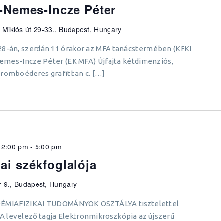
-Nemes-Incze Péter
 Miklós út 29-33., Budapest, Hungary
8-án, szerdán 11 órakor az MFA tanácstermében (KFKI
 Nemes-Incze Péter (EK MFA) Újfajta kétdimenziós,
 romboéderes grafitban c. […]
 2:00 pm
-
5:00 pm
ai székfoglalója
r 9., Budapest, Hungary
IAFIZIKAI TUDOMÁNYOK OSZTÁLYA tisztelettel
 levelező tagja Elektronmikroszkópia az újszerű