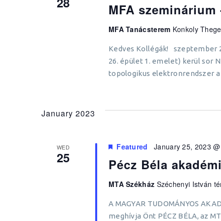
28
MFA szeminárium 
MFA Tanácsterem
Konkoly Thege
Kedves Kollégák! szeptember 2
26. épület 1. emelet) kerül sor
topologikus elektronrendszer a
January 2023
Featured
January 25, 2023 @
WED
25
Pécz Béla akadémi
MTA Székház
Széchenyi István té
A MAGYAR TUDOMÁNYOS AKADÉM
meghívja Önt PÉCZ BÉLA, az MTA