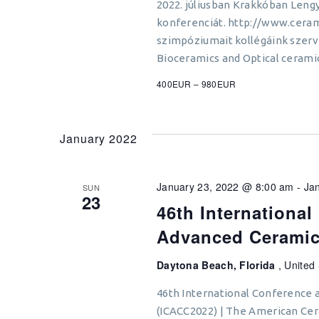
2022. júliusban Krakkóban Leng
konferenciát. http://www.cera
szimpóziumait kollégáink szerve
Bioceramics and Optical ceramic
400EUR – 980EUR
January 2022
January 23, 2022 @ 8:00 am
-
Ja
SUN
23
46th Internationa
Advanced Ceramic
Daytona Beach, Florida
, United
46th International Conference
(ICACC2022) | The American Cer