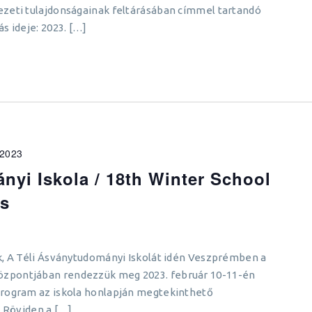
zeti tulajdonságainak feltárásában címmel tartandó
s ideje: 2023. […]
 2023
nyi Iskola / 18th Winter School
es
k, A Téli Ásványtudományi Iskolát idén Veszprémben a
zpontjában rendezzük meg 2023. február 10-11-én
program az iskola honlapján megtekinthető
. Röviden a […]