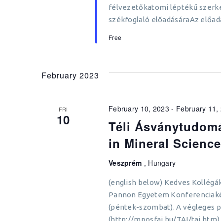
félvezetőkatomi léptékű szerke
székfoglaló előadásáraAz előadá
Free
February 2023
February 10, 2023
-
February 11,
FRI
10
Téli Ásványtudomá
in Mineral Scienc
Veszprém
, Hungary
(english below) Kedves Kollégá
Pannon Egyetem Konferenciakö
(péntek-szombat). A végleges 
(http://mposfai.hu/TAI/tai.htm)