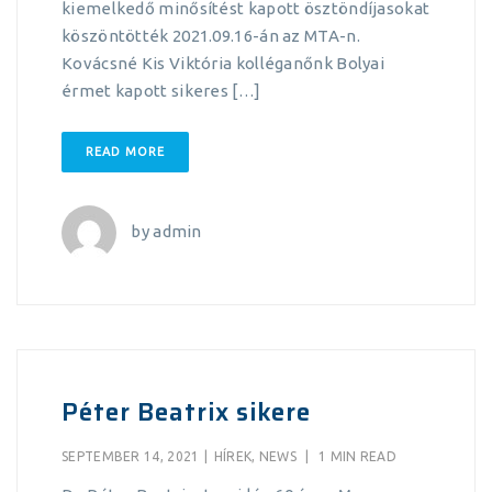
kiemelkedő minősítést kapott ösztöndíjasokat
köszöntötték 2021.09.16-án az MTA-n.
Kovácsné Kis Viktória kolléganőnk Bolyai
érmet kapott sikeres […]
READ MORE
by
admin
Péter Beatrix sikere
SEPTEMBER 14, 2021
|
HÍREK
,
NEWS
|
1 MIN READ