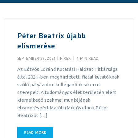
Péter Beatrix újabb
elismerése
SEPTEMBER 29, 2021
|
HÍREK
|
1 MIN READ
Az Eötvös Loránd Kutatási Hálózat Titkársága
által 2021-ben meghirdetett, fiatal kutatóknak
szóló pályázaton kolléganőnk sikerrel
szerepelt. A tudományos élet területén elért
kiemelkedő szakmai munkájának
elismeréséért Maróth Miklós elnök Péter
Beatrixot […]
READ MORE