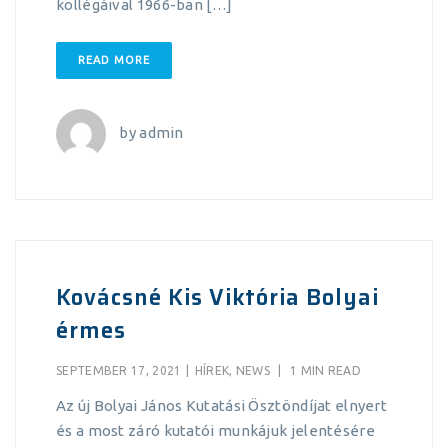
kollégáival 1966-ban […]
READ MORE
by
admin
Kovácsné Kis Viktória Bolyai
érmes
SEPTEMBER 17, 2021
|
HÍREK
,
NEWS
|
1 MIN READ
Az új Bolyai János Kutatási Ösztöndíjat elnyert
és a most záró kutatói munkájuk jelentésére