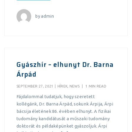
by
admin
Gyászhír – elhunyt Dr. Barna
Árpád
SEPTEMBER 27, 2021
|
HÍREK
,
NEWS
|
1 MIN READ
Fájdalommal tudatjuk, hogy szeretett
kollégánk, Dr. Barna Árpád, sokunk Árpija, Árpi
bácsija életének 86. évében elhunyt. A fizikai
tudomány kandidátusát a műszaki tudomány
doktorát és példaképünket gyászoljuk. Árpi