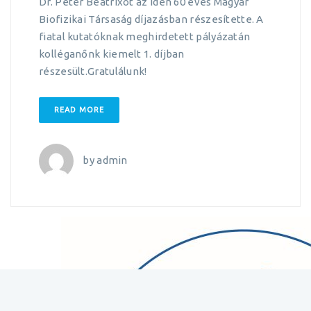
Dr. Péter Beatrixot az idén 60 éves Magyar
Biofizikai Társaság díjazásban részesítette. A
fiatal kutatóknak meghirdetett pályázatán
kolléganőnk kiemelt 1. díjban
részesült.Gratulálunk!
READ MORE
by
admin