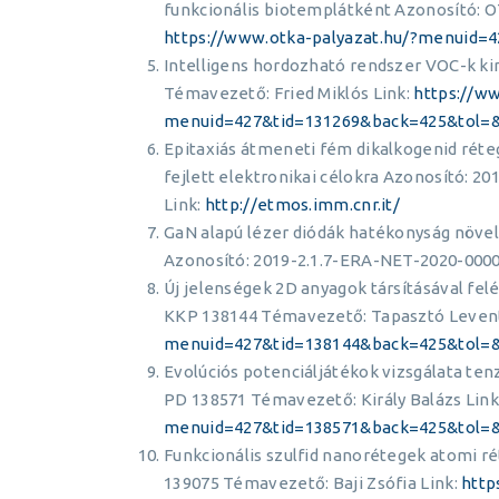
funkcionális biotemplátként Azonosító: 
https://www.otka-palyazat.hu/?menuid
Intelligens hordozható rendszer VOC-k k
Témavezető: Fried Miklós Link:
https://ww
menuid=427&tid=131269&back=425&tol=
Epitaxiás átmeneti fém dikalkogenid réteg
fejlett elektronikai célokra Azonosító: 
Link:
http://etmos.imm.cnr.it/
GaN alapú lézer diódák hatékonyság növel
Azonosító: 2019-2.1.7-ERA-NET-2020-0000
Új jelenségek 2D anyagok társításával fe
KKP 138144 Témavezető: Tapasztó Levent
menuid=427&tid=138144&back=425&tol=
Evolúciós potenciáljátékok vizsgálata t
PD 138571 Témavezető: Király Balázs Link
menuid=427&tid=138571&back=425&tol=
Funkcionális szulfid nanorétegek atomi r
139075 Témavezető: Baji Zsófia Link:
http