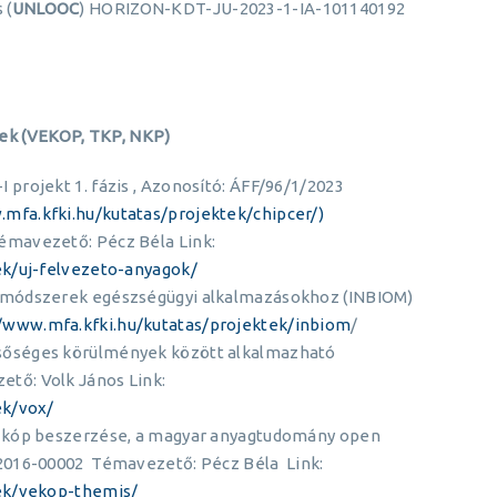
 (
UNLOOC
) HORIZON-KDT-JU-2023-1-IA-101140192
ktek (VEKOP, TKP, NKP)
projekt 1. fázis , Azonosító: ÁFF/96/1/2023
.mfa.kfki.hu/kutatas/projektek/chipcer/)
émavezető: Pécz Béla Link:
ek/uj-felvezeto-anyagok/
 módszerek egészségügyi alkalmazásokhoz (INBIOM)
//www.mfa.kfki.hu/kutatas/projektek/inbiom
/
sőséges körülmények között alkalmazható
tő: Volk János Link:
ek/vox/
szkóp beszerzése, a magyar anyagtudomány open
2016-00002 Témavezető: Pécz Béla Link:
tek/vekop-themis/