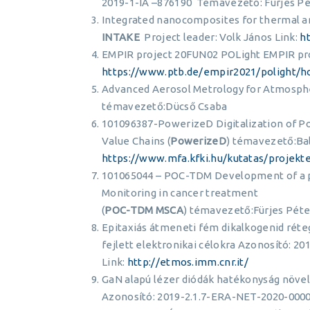
2019-1-IA –876190 Témavezető: Fürjes Pé
Integrated nanocomposites for thermal an
INTAKE
Project leader: Volk János Link:
h
EMPIR project 20FUN02 POLight EMPIR p
https://www.ptb.de/empir2021/polight/
Advanced Aerosol Metrology for Atmospher
témavezető:Dücső Csaba
101096387-PowerizeD Digitalization of Po
Value Chains (
PowerizeD
) témavezető:Bal
https://www.mfa.kfki.hu/kutatas/projekt
101065044 – POC-TDM Development of a po
Monitoring in cancer treatment
(
POC-TDM MSCA
) témavezető:Fürjes Péte
Epitaxiás átmeneti fém dikalkogenid réteg
fejlett elektronikai célokra Azonosító: 
Link:
http://etmos.imm.cnr.it/
GaN alapú lézer diódák hatékonyság növel
Azonosító: 2019-2.1.7-ERA-NET-2020-0000