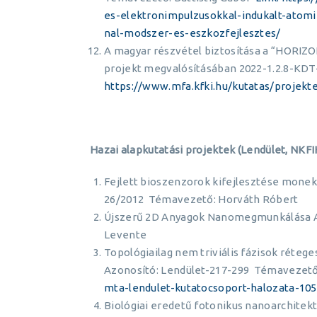
es-elektronimpulzusokkal-indukalt-atomi-
nal-modszer-es-eszkozfejlesztes/
A magyar részvétel biztosítása a “HORI
projekt megvalósításában 2022-1.2.8-KDT-
https://www.mfa.kfki.hu/kutatas/projekt
Hazai alapkutatási projektek (Lendület, NKF
Fejlett bioszenzorok kifejlesztése monek
26/2012 Témavezető: Horváth Róbert
Újszerű 2D Anyagok Nanomegmunkálása A
Levente
Topológiailag nem triviális fázisok réteg
Azonosító: Lendület-217-299 Témavezető
mta-lendulet-kutatocsoport-halozata-10
Biológiai eredetű fotonikus nanoarchitekt