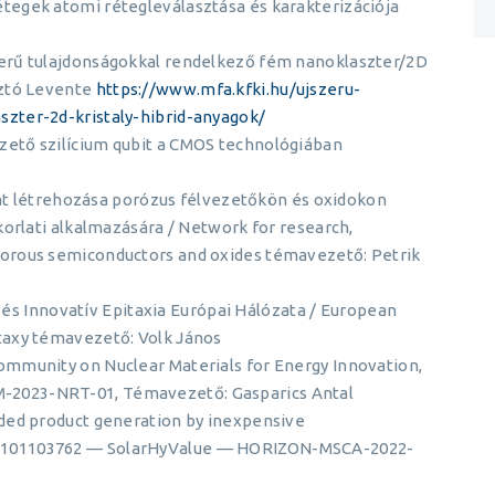
tegek atomi rétegleválasztása és karakterizációja
erű tulajdonságokkal rendelkező fém nanoklaszter/2D
sztó Levente
https://www.mfa.kfki.hu/ujszeru-
zter-2d-kristaly-hibrid-anyagok/
ető szilícium qubit a CMOS technológiában
at létrehozása porózus félvezetőkön és oxidokon
korlati alkalmazására / Network for research,
orous semiconductors and oxides témavezető: Petrik
 és Innovatív Epitaxia Európai Hálózata / European
taxy témavezető: Volk János
mmunity on Nuclear Materials for Energy Innovation,
2023-NRT-01, Témavezető: Gasparics Antal
ded product generation by inexpensive
 101103762 — SolarHyValue — HORIZON-MSCA-2022-