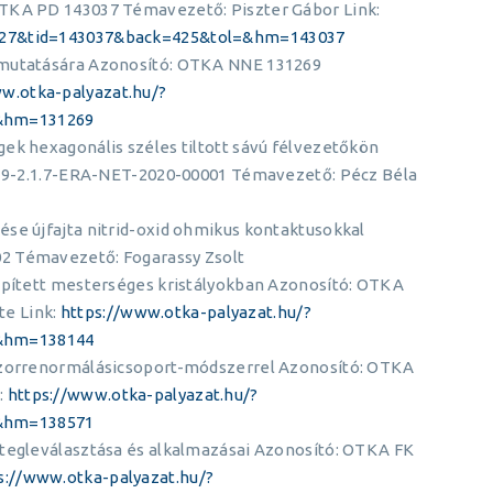
OTKA PD 143037 Témavezető: Piszter Gábor Link:
=427&tid=143037&back=425&tol=&hm=143037
imutatására Azonosító: OTKA NNE 131269
w.otka-palyazat.hu/?
&hm=131269
ek hexagonális széles tiltott sávú félvezetőkön
2019-2.1.7-ERA-NET-2020-00001 Témavezető: Pécz Béla
ése újfajta nitrid-oxid ohmikus kontaktusokkal
2 Témavezető: Fogarassy Zsolt
lépített mesterséges kristályokban Azonosító: OTKA
e Link:
https://www.otka-palyazat.hu/?
&hm=138144
enzorrenormálásicsoport-módszerrel Azonosító: OTKA
:
https://www.otka-palyazat.hu/?
&hm=138571
étegleválasztása és alkalmazásai Azonosító: OTKA FK
s://www.otka-palyazat.hu/?