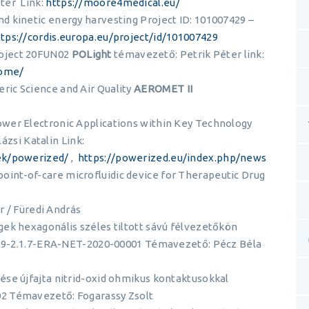
ter Link:
https://moore4medical.eu/
d kinetic energy harvesting Project ID: 101007429 –
ttps://cordis.europa.eu/project/id/101007429
roject 20FUN02
POLight
témavezető: Petrik Péter link:
home/
ic Science and Air Quality
AEROMET II
wer Electronic Applications within Key Technology
ázsi Katalin Link:
ek/powerized/
,
https://powerized.eu/index.php/news
int-of-care microfluidic device for Therapeutic Drug
r / Füredi András
ek hexagonális széles tiltott sávú félvezetőkön
2019-2.1.7-ERA-NET-2020-00001 Témavezető: Pécz Béla
ése újfajta nitrid-oxid ohmikus kontaktusokkal
2 Témavezető: Fogarassy Zsolt