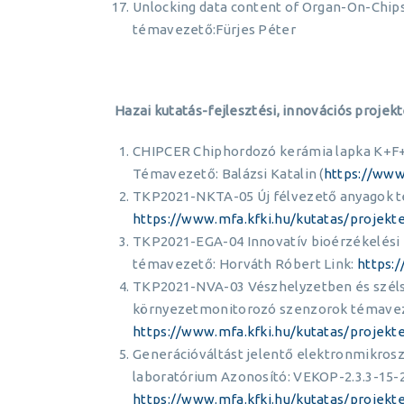
Unlocking data content of Organ-On-Chips
témavezető:Fürjes Péter
Hazai kutatás-fejlesztési, innovációs proje
CHIPCER Chiphordozó kerámia lapka K+F+I 
Témavezető: Balázsi Katalin (
https://www
TKP2021-NKTA-05 Új félvezető anyagok t
https://www.mfa.kfki.hu/kutatas/projekt
TKP2021-EGA-04 Innovatív bioérzékelési
témavezető: Horváth Róbert Link:
https:
TKP2021-NVA-03 Vészhelyzetben és szél
környezetmonitorozó szenzorok témaveze
https://www.mfa.kfki.hu/kutatas/projekt
Generációváltást jelentő elektronmikro
laboratórium Azonosító: VEKOP-2.3.3-15-
https://www.mfa.kfki.hu/kutatas/projek