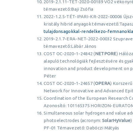
2019-2.1.11-TÉT-2020-00189 VO2 vékonyré
témavezető:Baji Zsófia
2022-1.2.5-TÉT-IPARI-KR-2022-00006 Újsz
kristály hibrid anyagok témavezető:Tapa
tulajdonsagokkal-rendelkezo-femnanoklas
2019-2.1.7-ERA-NET-2022-00032 Szupravez
témavezető:Lábár János
COST OC-2020-1-24842 (
NETPORE
) Hálóz
alapuló technológiák fejlesztésére és gya
innovation and product development on p
Péter
COST OC-2020-1-24657 (
OPERA
) Korszerű
Network for Innovative and Advanced Epi
Coordination of the European Research Co
Azonosító: 101165375 HORIZON-EURATOM-
Simultaneous solar hydrogen and value ad
photoelectrodes (acronym:
SolarHyValue
)
PF-01 Témavezető: Dabóczi Mátyás