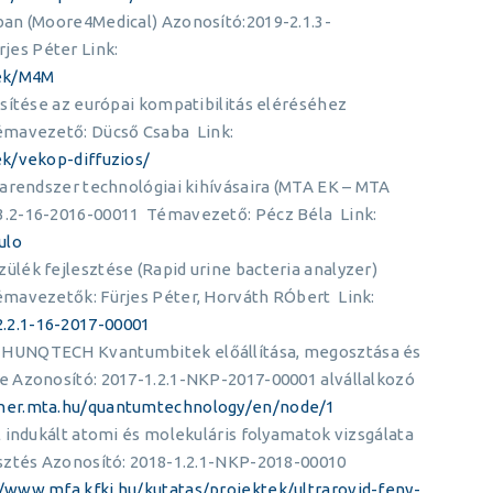
an (Moore4Medical) Azonosító:2019-2.1.3-
es Péter Link:
tek/M4M
sítése az európai kompatibilitás eléréséhez
émavezető: Dücső Csaba Link:
ek/vekop-diffuzios/
iarendszer technológiai kihívásaira (MTA EK – MTA
3.2-16-2016-00011 Témavezető: Pécz Béla Link:
ulo
lék fejlesztése (Rapid urine bacteria analyzer)
mavezetők: Fürjes Péter, Horváth RÓbert Link:
.2.1-16-2017-00001
 HUNQTECH Kvantumbitek előállítása, megosztása és
e Azonosító: 2017-1.2.1-NKP-2017-00001 alvállalkozó
gner.mta.hu/quantumtechnology/en/node/1
 indukált atomi és molekuláris folyamatok vizsgálata
esztés Azonosító: 2018-1.2.1-NKP-2018-00010
://www.mfa.kfki.hu/kutatas/projektek/ultrarovid-feny-