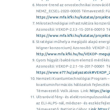
Moore-trend az orvostechnikai innovációb
NEMZ_ECSEL-2020-00005 Témavezető: Fürj
https://www.mfa.kfki.hu/kutatas/projek
Mikrotechnológiai infrastruktúra korszerű
Azonosító: VEKOP-2.3.3-15-2016-00010 T
https://www.mfa.kfki.hu/kutatas/projekt
Stratégiai műhely a megújuló alapú energ
Wigner konzorcium) Azonosító: VEKOP-2.
http://www.mfa.kfki.hu/hu/VEKOP-meguj
Gyors húgyúti baktérium elemző mérőkészü
Azonosító: VEKOP-2.2.1-16-2017-00001 Té
https://www.e77.hu/palyazatok#VEKOP_2
Nemzeti Kvantumtechnológiai Program –
kvantuminformációs hálózatok fejlesztés
Témavezető: Volk János Link:
https://wi
Ultrarövid fény- és elektronimpulzusokkal
az ELI-ALPS-nál, módszer- és eszközfejl
Témavezető: Battistig Gábor
Link: https