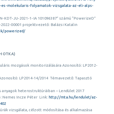
es-molekularis-folyamatok-vizsgalata-az-eli-alps-
ZON-KDT-JU-2021-1-IA 101096387” számú “PowerizeD”
2022-00001 projektvezető: Balázsi Katalin
ek/powerized/
IH OTKA)
uláris mozgások monitorizálására Azonosító: LP2012-
zonosító: LP2014-14/2014 Témavezető: Tapasztó
es anyagok heterostruktúráiban – Lendület 2017
: Nemes Incze Péter Link:
http://mta.hu/lendulet/az-
5402
úrák vizsgálata, célzott módosítása és alkalmazása