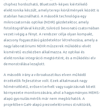
chiphez hordozható, Bluetooth-képes kiértékelő
elektronika készült, amely terepi körülmények között is
stabilan használható. A második technológia egy
mikrocsatornás optikai (NDIR) gázdetektor, amely
fotolitográfiával készült, tükröző bevonatú csatornában
vezeti végig a fényt. A rendszer célja olyan kompakt,
alacsony fogyasztású gázdetektor létrehozása, amely a
nagy laboratóriumi NDIR műszerek működési elvét
kisméretű eszközben alkalmazza. Az optikai és
elektronikai integráció megtörtént, és a működési elv
demonstrálása lezajlott.
A második irány a vibroakusztikus elven működő
érzékelők fejlesztése volt. Ezek alkalmasak nagy
hőmérsékletű, erősen terhelt vagy sugárzásnak kitett
környezete monitorozására, ahol a hagyományos MEMS-
alapú gyorsulásmérők már nem megbízhatók. A
projektben GaN-alapú piezoelektromos struktúrák,