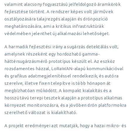
valamint alacsony fogyasztású jelfeldolgozó áramkörök
fejlesztése történt. A rendszer képes volt járművek
osztályozására talajrezgés alapján és drónpozíció
meghatározására, ami a kritikus infrastruktúrák
védelmében jelenthet új alkalmazási lehetőséget.
A harmadik fejlesztési irány a sugárzás detektálás volt,
amelynek részeként egy hordozható gamma-
háttérsugárzásmérő prototípus készült el. Az eszköz
rozsdamentes házzal, LoRaWAN-alapú kommunikációval
és grafikus adatmegjelenítéssel rendelkezik, és autóra
szerelve, illetve fixen telepítve is több hónapon át
megbízhatóan működött. A kompakt kialakítás és a
hosszú távú terepi tesztek alapján a prototípus alkalmas
környezet monitorozásra, és a jövőben drón platformokra
szerelhető változat is kialakítható.
A projekt eredményei azt mutatják, hogy a hazai mikro- és