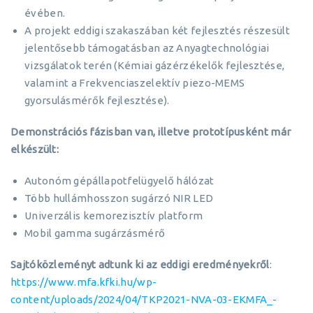
évében.
A projekt eddigi szakaszában két fejlesztés részesült
jelentősebb támogatásban az Anyagtechnológiai
vizsgálatok terén (Kémiai gázérzékelők fejlesztése,
valamint a Frekvenciaszelektív piezo-MEMS
gyorsulásmérők fejlesztése).
Demonstrációs fázisban van, illetve prototípusként már
elkészült:
Autonóm gépállapotfelügyelő hálózat
Több hullámhosszon sugárzó NIR LED
Univerzális kemorezisztív platform
Mobil gamma sugárzásmérő
Sajtóközleményt adtunk ki az eddigi eredményekről
:
https://www.mfa.kfki.hu/wp-
content/uploads/2024/04/TKP2021-NVA-03-EKMFA_-