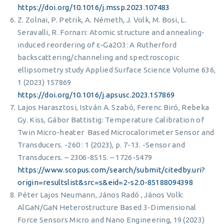
https://doi.org/10.1016/j.mssp.2023.107483
Z. Zolnai, P. Petrik, A. Németh, J. Volk, M. Bosi, L.
Seravalli, R. Fornari: Atomic structure and annealing-
induced reordering of ε-Ga2O3: A Rutherford
backscattering/channeling and spectroscopic
ellipsometry study Applied Surface Science Volume 636,
1 (2023) 157869
https://doi.org/10.1016/j.apsusc.2023.157869
Lajos Harasztosi, István A. Szabó, Ferenc Biró, Rebeka
Gy. Kiss, Gábor Battistig: Temperature Calibration of
Twin Micro-heater Based Microcalorimeter Sensor and
Transducers. -260 : 1 (2023), p. 7-13. -Sensor and
Transducers. – 2306-8515. – 1726-5479
https://www.scopus.com/search/submit/citedby.uri?
origin=resultslist&src=s&eid=2-s2.0-85188094398
Péter Lajos Neumann, János Radó , János Volk:
AlGaN/GaN Heterostructure Based 3-Dimensional
Force Sensors Micro and Nano Engineering, 19 (2023)