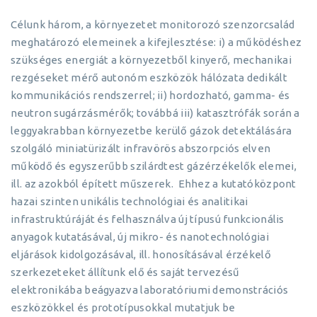
Célunk három, a környezetet monitorozó szenzorcsalád
meghatározó elemeinek a kifejlesztése: i) a működéshez
szükséges energiát a környezetből kinyerő, mechanikai
rezgéseket mérő autonóm eszközök hálózata dedikált
kommunikációs rendszerrel; ii) hordozható, gamma- és
neutron sugárzásmérők; továbbá iii) katasztrófák során a
leggyakrabban környezetbe kerülő gázok detektálására
szolgáló miniatürizált infravörös abszorpciós elven
működő és egyszerűbb szilárdtest gázérzékelők elemei,
ill. az azokból épített műszerek. Ehhez a kutatóközpont
hazai szinten unikális technológiai és analitikai
infrastruktúráját és felhasználva új típusú funkcionális
anyagok kutatásával, új mikro- és nanotechnológiai
eljárások kidolgozásával, ill. honosításával érzékelő
szerkezeteket állítunk elő és saját tervezésű
elektronikába beágyazva laboratóriumi demonstrációs
eszközökkel és prototípusokkal mutatjuk be