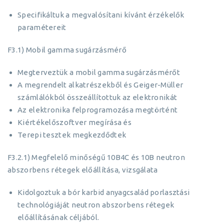
Specifikáltuk a megvalósítani kívánt érzékelők
paramétereit
F3.1) Mobil gamma sugárzásmérő
Megterveztük a mobil gamma sugárzásmérőt
A megrendelt alkatrészekből és Geiger-Müller
számlálókból összeállítottuk az elektronikát
Az elektronika felprogramozása megtörtént
Kiértékelőszoftver megírása és
Terepi tesztek megkezdődtek
F3.2.1) Megfelelő minőségű 10B4C és 10B neutron
abszorbens rétegek előállítása, vizsgálata
Kidolgoztuk a bór karbid anyagcsalád porlasztási
technológiáját neutron abszorbens rétegek
előállításának céljából.