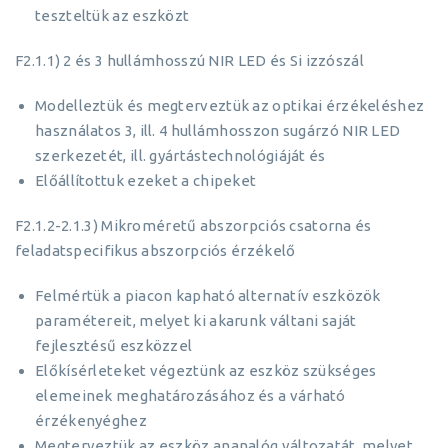
teszteltük az eszközt
F2.1.1) 2 és 3 hullámhosszú NIR LED és Si izzószál
Modelleztük és megterveztük az optikai érzékeléshez
használatos 3, ill. 4 hullámhosszon sugárzó NIR LED
szerkezetét, ill. gyártástechnológiáját és
Előállítottuk ezeket a chipeket
F2.1.2-2.1.3) Mikroméretű abszorpciós csatorna és
feladatspecifikus abszorpciós érzékelő
Felmértük a piacon kapható alternatív eszközök
paramétereit, melyet ki akarunk váltani saját
fejlesztésű eszközzel
Előkísérleteket végeztünk az eszköz szükséges
elemeinek meghatározásához és a várható
érzékenyéghez
Megterveztük az eszköz ananalóg változatát, melyet