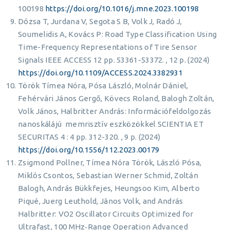
100198
https://doi.org/10.1016/j.mne.2023.100198
Dózsa T, Jurdana V, Segota S B, Volk J, Radó J,
Soumelidis A, Kovács P: Road Type Classification Using
Time-Frequency Representations of Tire Sensor
Signals IEEE ACCESS 12 pp. 53361-53372. , 12 p. (2024)
https://doi.org/10.1109/ACCESS.2024.3382931
Török Tímea Nóra, Pósa László, Molnár Dániel,
Fehérvári János Gergő, Kövecs Roland, Balogh Zoltán,
Volk János, Halbritter András: Információfeldolgozás
nanoskálájú memrisztív eszközökkel SCIENTIA ET
SECURITAS 4 : 4 pp. 312-320. , 9 p. (2024)
https://doi.org/10.1556/112.2023.00179
Zsigmond Pollner, Tímea Nóra Török, László Pósa,
Miklós Csontos, Sebastian Werner Schmid, Zoltán
Balogh, András Bükkfejes, Heungsoo Kim, Alberto
Piqué, Juerg Leuthold, János Volk, and András
Halbritter: VO2 Oscillator Circuits Optimized for
Ultrafast, 100 MHz‐Range Operation Advanced