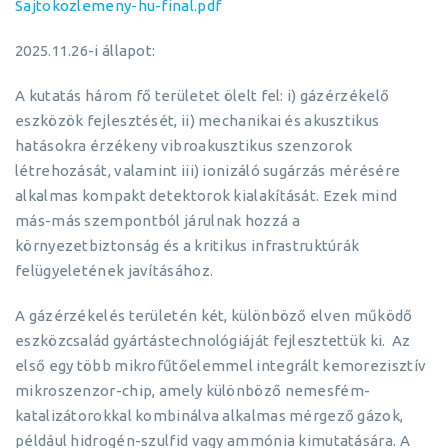
Sajtokozlemeny-hu-final.pdf
2025.11.26-i állapot:
A kutatás három fő területet ölelt fel: i) gázérzékelő
eszközök fejlesztését, ii) mechanikai és akusztikus
hatásokra érzékeny vibroakusztikus szenzorok
létrehozását, valamint iii) ionizáló sugárzás mérésére
alkalmas kompakt detektorok kialakítását. Ezek mind
más-más szempontból járulnak hozzá a
környezetbiztonság és a kritikus infrastruktúrák
felügyeletének javításához.
A gázérzékelés területén két, különböző elven működő
eszközcsalád gyártástechnológiáját fejlesztettük ki. Az
első egy több mikrofűtőelemmel integrált kemorezisztív
mikroszenzor-chip, amely különböző nemesfém-
katalizátorokkal kombinálva alkalmas mérgező gázok,
például hidrogén-szulfid vagy ammónia kimutatására. A