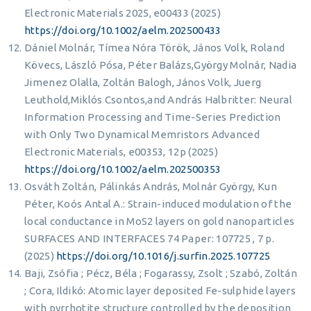
Electronic Materials 2025, e00433 (2025)
https://doi.org/10.1002/aelm.202500433
Dániel Molnár, Tímea Nóra Török, János Volk, Roland
Kövecs, László Pósa, Péter Balázs,György Molnár, Nadia
Jimenez Olalla, Zoltán Balogh, János Volk, Juerg
Leuthold,Miklós Csontos,and András Halbritter: Neural
Information Processing and Time-Series Prediction
with Only Two Dynamical Memristors Advanced
Electronic Materials, e00353, 12p (2025)
https://doi.org/10.1002/aelm.202500353
Osváth Zoltán, Pálinkás András, Molnár György, Kun
Péter, Koós Antal A.: Strain-induced modulation of the
local conductance in MoS2 layers on gold nanoparticles
SURFACES AND INTERFACES 74 Paper: 107725 , 7 p.
(2025)
https://doi.org/10.1016/j.surfin.2025.107725
Baji, Zsófia ; Pécz, Béla ; Fogarassy, Zsolt ; Szabó, Zoltán
; Cora, Ildikó: Atomic layer deposited Fe-sulphide layers
with pyrrhotite structure controlled by the deposition