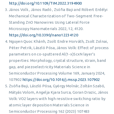
http://doi.org/10.1109/TIM.2022.3194900
János Volk , János Radó , Zsófia Baji and Róbert Erdélyi
Mechanical Characterization of Two-Segment Free-
Standing ZnO Nanowires Using Lateral Force
Microscopy Nanomaterials 2022, 12, 4120.
https://doi.org/10.3390/nano12234120
Nguyen Quoc Khánh, Zsolt Endre Horváth, Zsolt Zolnai,
Péter Petrik, László Pósa, János Volk: Effect of process
parameters on co-sputtered Al(1-x)ScxN layer’s
properties: Morphology, crystal structure, strain, band
gap, and piezoelectricity Materials Science in
Semiconductor Processing Volume 169, January 2024,
107902
https://doi.org/10.1016/j.mssp.2023.107902
Zsófia Baji, László Pósa, György Molnár, Zoltán Szabó,
Mátyás Volom, Angelja Kjara Surca, Goran Drazic, János
Volk: VO2 layers with high resistive switching ratio by
atomic layer deposition Materials Science in
Semiconductor Processing 162 (2023) 107483