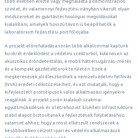
több esetben elérte vagy meghaladta a demonstrációs
szintet, és valamennyi fejlesztési irányban sikerült olyan
módszereket és gyártástechnológiai megoldásokat
kialakítani, amelyek hosszú távon is beépíthetők a
laboratórium fejlesztési portfóliójába.
A projekt előrehaladása során több alkalommal kaptunk
konkrét érdeklődést a védelmi szektorból, különösen az
akusztikus dróndetektálás, a mobil háttérsugárzás-mérés
és a kompakt gázdetektorok területén. Ezek a
megkeresések jól illeszkednek a nemzetvédelmi felhívás
(NVA) eredeti célkitűzéseihez, és azt mutatják, hogy a
kifejlesztett prototípusok valós alkalmazási igényekre
reagálnak. A projekt során kialakult szakmai
együttműködések és a létrehozott kísérleti infrastruktúra
stabil alapot biztosítanak a fejlesztések folytatásához,
valamint ahhoz, hogy a most elkészült rendszerek a
későbbiekben célzott ipari és védelmi alkalmazások