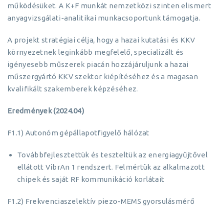
működésüket. A K+F munkát nemzetközi szinten elismert
anyagvizsgálati-analitikai munkacsoportunk támogatja.
A projekt stratégiai célja, hogy a hazai kutatási és KKV
környezetnek leginkább megfelelő, specializált és
igényesebb műszerek piacán hozzájáruljunk a hazai
műszergyártó KKV szektor kiépítéséhez és a magasan
kvalifikált szakemberek képzéséhez.
Eredmények (2024.04)
F1.1) Autonóm gépállapotfigyelő hálózat
Továbbfejlesztettük és teszteltük az energiagyűjtővel
ellátott VibrAn 1 rendszert. Felmértük az alkalmazott
chipek és saját RF kommunikáció korlátait
F1.2) Frekvenciaszelektív piezo-MEMS gyorsulásmérő