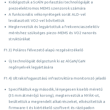
Kidolgoztuk a ScAlN porlasztási technológiáját a
piezoelektromos MEMS szenzorok számára
A funkcionális vékonyrétegek sorát ALD-vel
leválasztott VO2-vel bővítettük
Megterveztük és legyártottuk a frekvenciaszelektív
méréshez szükséges piezo-MEMS és VO2 nanorés
struktúrákat
F1.3) Poláros félvezető alapú rezgésérzékelő
Új technológiát dolgoztunk ki az AlGaN/GaN
regőnyelvek legyártására
F1.4) Ultrakisfogyasztású infrastruktúra monitorozó jeladó
Specifikáltuk egy második, lényegesen kisebb méretű
(35 mm átmérőjű korong), megterveztük a NYÁK-ot,
beültettük a megrendelt alkatrészeket, elkészítettük a
firmware-t és kiértékelő szoftvert és rázópadon