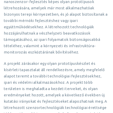
nanoszenzor-fejlesztés képes olyan prototípusok
létrehozására, amelyek már most alkalmazhatóak
bizonyos terepi környezetben, és jó alapot biztosítanak a
további mérnöki fejlesztéshez vagy ipari
együttműködésekhez. A létrehozott technológiák
hozzájárulhatnak a vészhelyzeti beavatkozások
támogatásához, az ipari folyamatok biztonságosabbá
tételéhez, valamint a környezeti és infrastruktúra-
monitorozás eszköztárának bővítéséhez.
A projekt zárásakor egy olyan prototípuskészlet és
kísérleti tapasztalat áll rendelkezésre, amely megfelelő
alapot teremt a további technológiai fejlesztésekhez,
ipari és védelmi alkalmazásokhoz. A projekt több
területen is meghaladta a kezdeti terveket, és olyan
eredményeket hozott, amelyek a következő években új
kutatási irányokat és fejlesztéseket alapozhatnak meg. A
létrehozott szenzortechnológiák technológiai érettsége