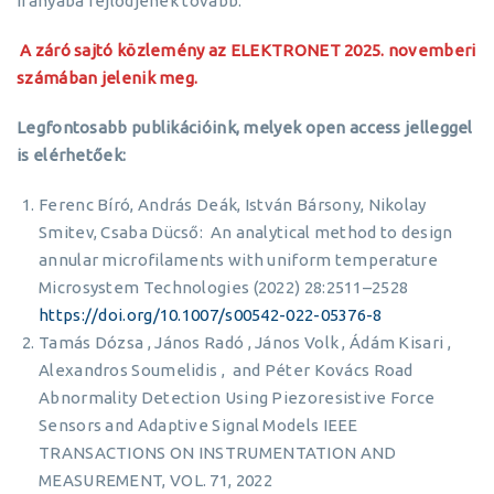
irányába fejlődjenek tovább.
A záró sajtó közlemény az ELEKTRONET 2025. novemberi
számában jelenik meg.
Legfontosabb publikációink, melyek open access jelleggel
is elérhetőek:
Ferenc Bíró, András Deák, István Bársony, Nikolay
Smitev, Csaba Dücső: An analytical method to design
annular microfilaments with uniform temperature
Microsystem Technologies (2022) 28:2511–2528
https://doi.org/10.1007/s00542-022-05376-8
Tamás Dózsa , János Radó , János Volk , Ádám Kisari ,
Alexandros Soumelidis , and Péter Kovács Road
Abnormality Detection Using Piezoresistive Force
Sensors and Adaptive Signal Models IEEE
TRANSACTIONS ON INSTRUMENTATION AND
MEASUREMENT, VOL. 71, 2022