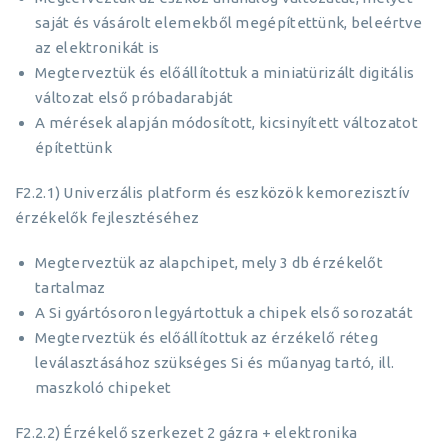
saját és vásárolt elemekből megépítettünk, beleértve
az elektronikát is
Megterveztük és előállítottuk a miniatürizált digitális
változat első próbadarabját
A mérések alapján módosított, kicsinyített változatot
építettünk
F2.2.1) Univerzális platform és eszközök kemorezisztív
érzékelők fejlesztéséhez
Megterveztük az alapchipet, mely 3 db érzékelőt
tartalmaz
A Si gyártósoron legyártottuk a chipek első sorozatát
Megterveztük és előállítottuk az érzékelő réteg
leválasztásához szükséges Si és műanyag tartó, ill.
maszkoló chipeket
F2.2.2) Érzékelő szerkezet 2 gázra + elektronika