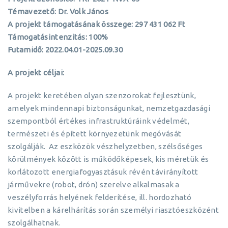
Témavezető: Dr. Volk János
A projekt támogatásának összege: 297 431 062 Ft
Támogatásintenzitás: 100%
Futamidő: 2022.04.01-2025.09.30
A projekt céljai:
A projekt keretében olyan szenzorokat fejlesztünk,
amelyek mindennapi biztonságunkat, nemzetgazdasági
szempontból értékes infrastruktúráink védelmét,
természeti és épített környezetünk megóvását
szolgálják. Az eszközök vészhelyzetben, szélsőséges
körülmények között is működőképesek, kis méretük és
korlátozott energiafogyasztásuk révén távirányított
járművekre (robot, drón) szerelve alkalmasak a
veszélyforrás helyének felderítése, ill. hordozható
kivitelben a kárelhárítás során személyi riasztóeszközént
szolgálhatnak.