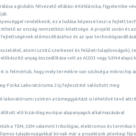
álása a globális félvezető ellátási értékláncba, figyelembe vé
ját.
ességgel rendelkezik, ez a tudása képessé teszi a fejlett tech
hető az ország nemzetközi kitettsége. A projekt során és az 
 fejlettségének előmozdításához és az ipar technológiaváltás
összetétel, atomi szintű szerkezet és felületi tulajdonságok), 
őkészítő anyag összeállítása volt az Al2O3 vagy Si3N4 alapú k
eit is felmértük, hogy mely termékre van szükség a mikrochip á
-Fizika Laboratóriuma 2 új fejlesztést valósított meg:
ból laboratóriumi szinten a tömeggyártást is lehetővé tevő att
llított elő kizárólag európai alapanyagok alkalmazásával
inták a TEM, SEM valamint tribológiai, elektromos és termikus 
llamos tulajdonságokkal bírnak már a projektünk jelenlegi fázis