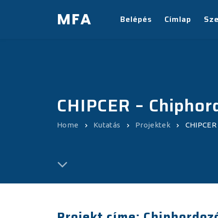
MFA
Belépés
Címlap
Sz
CHIPCER – Chiphord
Home
Kutatás
Projektek
CHIPCER 
Projekt címe: Chiphordozó