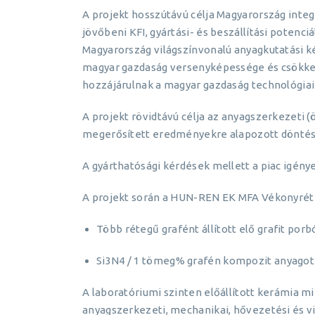
A projekt hosszútávú célja Magyarország integr
jövőbeni KFI, gyártási- és beszállítási potenciál
Magyarország világszínvonalú anyagkutatási kép
magyar gazdaság versenyképessége és csökkent
hozzájárulnak a magyar gazdaság technológiai
A projekt rövidtávú célja az anyagszerkezeti (
megerősített eredményekre alapozott döntésel
A gyárthatósági kérdések mellett a piac igény
A projekt során a HUN-REN EK MFA Vékonyréteg
Több rétegű grafént állított elő grafit por
Si3N4 / 1 tömeg% grafén kompozit anyagot á
A laboratóriumi szinten előállított kerámia m
anyagszerkezeti, mechanikai, hővezetési és vi