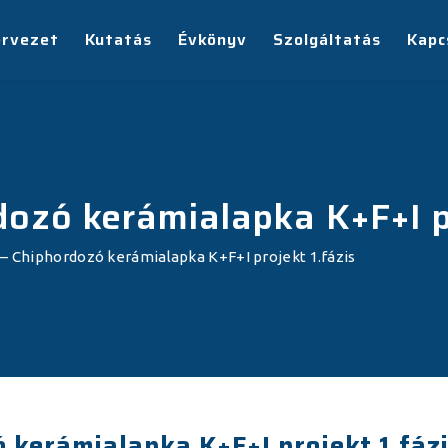
ervezet
Kutatás
Évkönyv
Szolgáltatás
Kapc
ozó kerámialapka K+F+I pr
– Chiphordozó kerámialapka K+F+I projekt 1.fázis
 kerámialapka K+F+I projekt 1.fáz