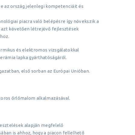
ve az ország jelenlegi kompetenciáit és
nológiai piacra való belépésre így növekszik a
azt követően létrejövő fejlesztések
ához.
termikus és elektromos vizsgálatokkal
erámia lapka gyárthatóságáról.
gazatban, első sorban az Európai Unióban.
ritoros őrlőmalom alkalmazásával.
tesztelések alapján megfelelő
ában is ahhoz, hogy a piacon fellelhető