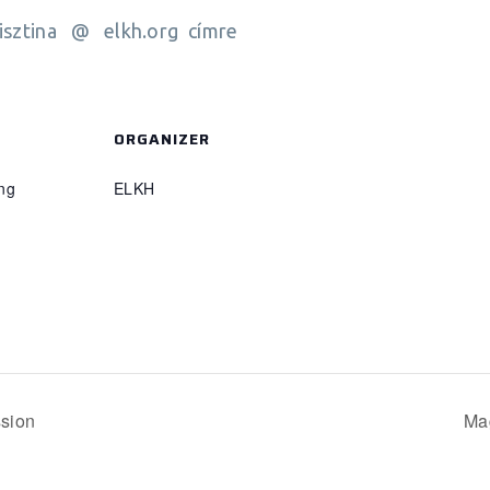
.krisztina @ elkh.org címre
ORGANIZER
ng
ELKH
sion
Ma