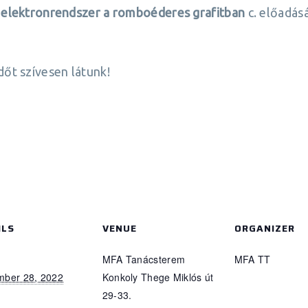
s elektronrendszer a romboéderes grafitban
c. előadásá
őt szívesen látunk!
ILS
VENUE
ORGANIZER
MFA Tanácsterem
MFA TT
mber 28, 2022
Konkoly Thege Miklós út
29-33.