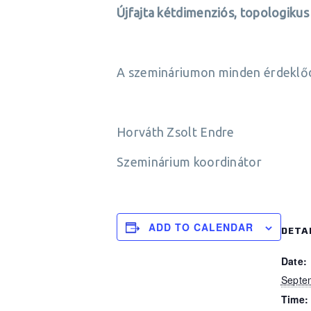
Újfajta kétdimenziós, topologiku
A szemináriumon minden érdeklőd
Horváth Zsolt Endre
Szeminárium koordinátor
ADD TO CALENDAR
DETA
Date:
Septe
Time: