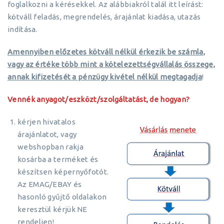
foglalkozni a kérésekkel. Az alábbiakról talál itt leírást:
kötváll feladás, megrendelés, árajánlat kiadása, utazás
indítása.
Amennyiben előzetes kötváll nélkül érkezik be számla,
vagy az értéke több mint a kötelezettségvállalás összege,
annak kifizetését a pénzügy kivétel nélkül megtagadja
!
Vennék anyagot/eszközt/szolgáltatást, de hogyan?
kérjen hivatalos
árajánlatot, vagy
webshopban rakja
kosárba a terméket és
készítsen képernyőfotót.
Az EMAG/EBAY és
hasonló gyűjtő oldalakon
keresztül kérjük NE
rendeljen!