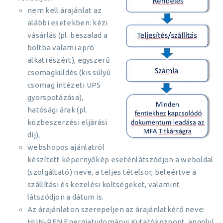
nem kell árajánlat az
alábbi esetekben: kézi
vásárlás (pl. beszalad a
boltba valami apró
alkatrészért), egyszerű
csomagküldés (kis súlyú
csomag intézeti UPS
gyorspotázása),
hatósági árak (pl.
közbeszerzési eljárási
díj),
webshopos ajánlatról
készített képernyőkép eseténlátszódjon a weboldal
(szolgáltató) neve, a teljes tételsor, beleértve a
szállítási és kezelési költségeket, valamint
látszódjon a dátum is.
Az árajánlaton szerepeljen az árajánlatkérő neve:
HUN-REN Energiatudományi Kutatóközpont, angolul