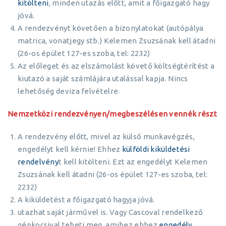
kitölteni
, minden utazás előtt, amit a főigazgató hagy
jóvá.
A rendezvényt követően a bizonylatokat (autópálya
matrica, vonatjegy stb.) Kelemen Zsuzsának kell átadni
(26-os épület 127-es szoba, tel: 2232)
Az előleget és az elszámolást követő költségtérítést a
kiutazó a saját számlájára utalással kapja. Nincs
lehetőség deviza felvételre.
Nemzetközi rendezvényen/megbeszélésen vennék részt
A rendezvény előtt, mivel az külső munkavégzés,
engedélyt kell kérnie! Ehhez
külföldi kiküldetési
rendelvény
t kell kitölteni. Ezt az engedélyt Kelemen
Zsuzsának kell átadni (26-os épület 127-es szoba, tel:
2232)
A kiküldetést a főigazgató hagyja jóvá.
utazhat saját járművel is. Vagy Cascoval rendelkező
gépkocsival teheti meg, amihez ehhez
engedély