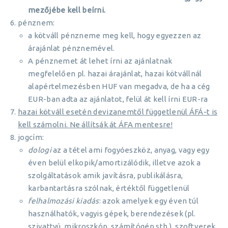
mezőjébe kell beírni.
pénznem:
a kötváll pénzneme meg kell, hogy egyezzen az
árajánlat pénznemével.
A pénznemet át lehet írni az ajánlatnak
megfelelően pl. hazai árajánlat, hazai kötvállnál
alapértelmezésben HUF van megadva, de ha a cég
EUR-ban adta az ajánlatot, felül át kell írni EUR-ra
hazai kötváll esetén devizanemtől függetlenül ÁFÁ-t is
kell számolni. Ne állítsák át ÁFA mentesre!
jogcím:
dologi
az a tétel ami fogyóeszköz, anyag, vagy egy
éven belül elkopik/amortizálódik, illetve azok a
szolgáltatások amik javításra, publikálásra,
karbantartásra szólnak, értéktől függetlenül
felhalmozási kiadás
: azok amelyek egy éven túl
használhatók, vagyis gépek, berendezések (pl.
szivattyú, mikroszkóp, számítógép stb.), szoftverek,