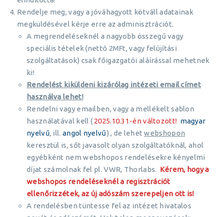
Rendelje meg, vagy a jóváhagyott kötváll adatainak
megküldésével kérje erre az adminisztrációt.
A megrendeléseknél a nagyobb összegű vagy
speciális tételek (nettó 2MFt, vagy felújítási
szolgáltatások) csak főigazgatói aláírással mehetnek
ki!
Rendelést kiküldeni kizárólag intézeti email címet
használva lehet!
Rendelni vagy emailben, vagy a mellékelt sablon
használatával kell (
2025.10.31-én változott!
magyar
nyelvű
, ill.
an
gol nyelvű
) , de lehet
webshopon
keresztül is, sőt javasolt olyan szolgáltatóknál, ahol
egyébként nem webshopos rendelésekre kényelmi
díjat számolnak fel pl. VWR, Thorlabs.
Kérem, hogy a
webshopos rendeléseknél a regisztrációt
ellenőrizzétek, az új adószám szerepeljen ott is!
A rendelésben tüntesse fel az intézet hivatalos