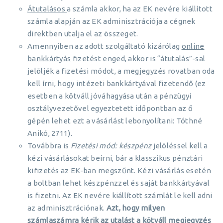
Átutalásos
a számla akkor, ha az EK nevére kiállított
számla alapján az EK adminisztrációja a cégnek
direktben utalja el az összeget.
Amennyiben az adott szolgáltató kizárólag
online
bankkártyás
fizetést enged, akkor is “átutalás”-sal
jelöljék a fizetési módot, a megjegyzés rovatban oda
kell írni, hogy intézeti bankkártyával fizetendő (ez
esetben a kötváll jóváhagyása után a pénzügyi
osztályvezetővel egyeztetett időpontban az ő
gépén lehet ezt a vásárlást lebonyolítani: Tóthné
Anikó, 2711).
Továbbra is
Fizetési mód: készpénz
jelöléssel kell a
kézi vásárlásokat beírni, bár a klasszikus pénztári
kifizetés az EK-ban megszűnt. Kézi vásárlás esetén
a boltban lehet készpénzzel és saját bankkártyával
is fizetni. Az EK nevére kiállított számlát le kell adni
az adminisztrációnak.
Azt, hogy milyen
számlaszámra kérik az utalást a kötváll megjegyzés