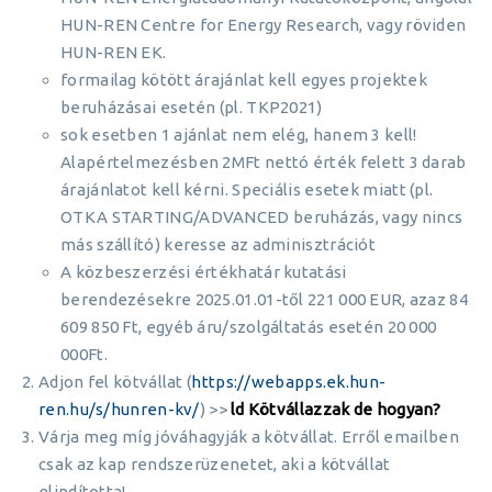
HUN-REN Centre for Energy Research, vagy röviden
HUN-REN EK.
formailag kötött árajánlat kell egyes projektek
beruházásai esetén (pl. TKP2021)
sok esetben 1 ajánlat nem elég, hanem 3 kell!
Alapértelmezésben 2MFt nettó érték felett 3 darab
árajánlatot kell kérni. Speciális esetek miatt (pl.
OTKA STARTING/ADVANCED beruházás, vagy nincs
más szállító) keresse az adminisztrációt
A közbeszerzési értékhatár kutatási
berendezésekre 2025.01.01-től 221 000 EUR, azaz 84
609 850 Ft, egyéb áru/szolgáltatás esetén 20 000
000Ft.
Adjon fel kötvállat (
https://webapps.ek.hun-
ren.hu/s/hunren-kv/
) >>
ld Kötvállazzak de hogyan?
Várja meg míg jóváhagyják a kötvállat. Erről emailben
csak az kap rendszerüzenetet, aki a kötvállat
elindította!