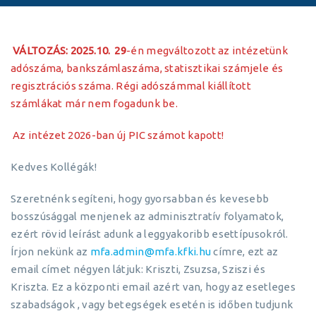
VÁLTOZÁS: 2025.10.
29
-én megváltozott az intézetünk
adószáma, bankszámlaszáma, statisztikai számjele és
regisztrációs száma. Régi adószámmal kiállított
számlákat már nem fogadunk be.
Az intézet 2026-ban új PIC számot kapott!
Kedves Kollégák!
Szeretnénk segíteni, hogy gyorsabban és kevesebb
bosszúsággal menjenek az adminisztratív folyamatok,
ezért rövid leírást adunk a leggyakoribb esettípusokról.
Írjon nekünk az
mfa.admin@mfa.kfki.hu
címre, ezt az
email címet négyen látjuk: Kriszti, Zsuzsa, Sziszi és
Kriszta. Ez a központi email azért van, hogy az esetleges
szabadságok , vagy betegségek esetén is időben tudjunk