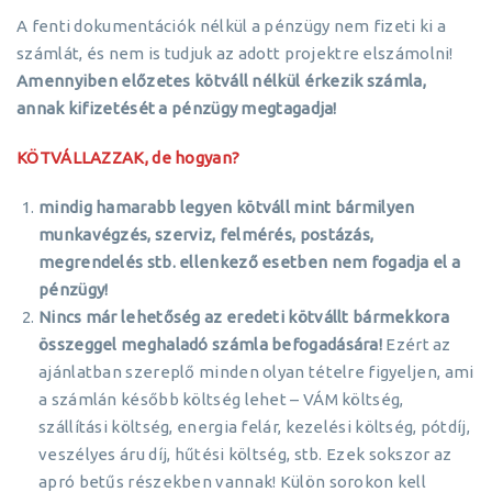
A fenti dokumentációk nélkül a pénzügy nem fizeti ki a
számlát, és nem is tudjuk az adott projektre elszámolni!
Amennyiben előzetes kötváll nélkül érkezik számla,
annak kifizetését a pénzügy megtagadja!
KÖTVÁLLAZZAK, de hogyan?
mindig hamarabb legyen kötváll mint bármilyen
munkavégzés, szerviz, felmérés, postázás,
megrendelés stb. ellenkező esetben nem fogadja el a
pénzügy!
Nincs már lehetőség az eredeti kötvállt bármekkora
összeggel meghaladó számla befogadására!
Ezért az
ajánlatban szereplő minden olyan tételre figyeljen, ami
a számlán később költség lehet – VÁM költség,
szállítási költség, energia felár, kezelési költség, pótdíj,
veszélyes áru díj, hűtési költség, stb. Ezek sokszor az
apró betűs részekben vannak! Külön sorokon kell