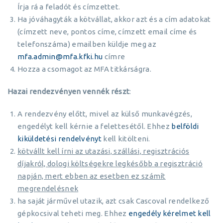
Írja rá a feladót és címzettet.
Ha jóváhagyták a kötvállat, akkor azt és a cím adatokat
(címzett neve, pontos címe, címzett email címe és
telefonszáma) emailben küldje meg az
mfa.admin@mfa.kfki.hu
címre
Hozza a csomagot az MFA titkárságra.
Hazai rendezvényen vennék részt
:
A rendezvény előtt, mivel az külső munkavégzés,
engedélyt kell kérnie a felettesétől. Ehhez
belföldi
kiküldetési rendelvényt
kell kitölteni.
kötvállt kell írni az utazási, szállási, regisztrációs
díjakról, dologi költségekre legkésőbb a regisztráció
napján, mert ebben az esetben ez számít
megrendelésnek
ha saját járművel utazik, azt csak Cascoval rendelkező
gépkocsival teheti meg. Ehhez
engedély kérelmet kell