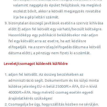
valamint nagygép és épület felújítások. Ha meglévő
eszközt bővít, akkor a kötváll megjegyzés rovatába
írja be a gép leltári számát.
bizonytalan összegű javítások esetén a szerviz kihívása
előtt (!) adjon fel kötvált egy várható/becsült költségre.
Hasonlóképp egy publikáció beküldésekor már adjon
fel egy kötvállt arra az esetre, ha azt közlésre
elfogadják. Ha a szervizlap/elfogadás dátuma a kötváll
dátuma előtti, a pénzügy nem fizeti ki a számlát.
Levelet/csomagot küldenék külföldre
adjon fel kötvállt. Az összeg becslésében az
adminisztráció segít. Dokumentum és kis súlyú minta
küldése jelenleg EU-n belül 25000Ft+ ÁFA, EU-n kívül
40000Ft+ÁFA. Nagy méretű csomag esetén egyedi
árajánlatkérés szükséges!
Csomagolja be úgy, hogy szállítás közben ne sérüljön.