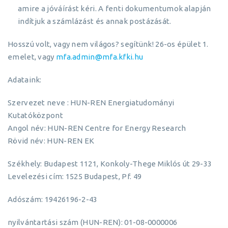
amire a jóváírást kéri. A fenti dokumentumok alapján
indítjuk a számlázást és annak postázását.
Hosszú volt, vagy nem világos? segítünk! 26-os épület 1.
emelet, vagy
mfa.admin@mfa.kfki.hu
Adataink:
Szervezet neve : HUN-REN Energiatudományi
Kutatóközpont
Angol név: HUN-REN Centre for Energy Research
Rövid név: HUN-REN EK
Székhely: Budapest 1121, Konkoly-Thege Miklós út 29-33
Levelezési cím: 1525 Budapest, Pf. 49
Adószám: 19426196-2-43
nyilvántartási szám (HUN-REN): 01-08-0000006