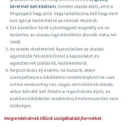
kérelmet kell kitölteni
, minden utazás előtt, amit a
főigazgató hagy jóvá. Vagy nyilatkoznia kell hogy nem
tart igényt kártérítésre az intézet részéről.
Ezt követően kerül a jóváhagyott engedély a 6-os
épületbe, az utazási ügyintézőkhöz (Kondár Kata, tel:
1668)
Az utazás részleteivel kapcsolatban az utazási
ügyintézők felveszik Önnel a kapcsolatot és
egyeztetnek szállásról, közlekedésről.
Regisztrációs díj esetén, ha kiutazik, akkor
szerepeltesse a kiküldetési rendelvényben! Ha csak
online rendezvény van, vagyis nem történik utazás,
akkor kötvállt kell feladni a regisztrációs díjról, ez
esetben kiküldetési rendelvény értelemszerűen nem
szükséges.
Megrendelnének tőlünk szolgáltatást/terméket