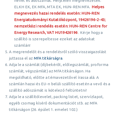
nevét és adószámát. Helytelen megnevezések:
ELKH EK, EK MFA, MTA EK, HUN-REN MFA.
Helyes
megnevezés hazai rendelés esetén: HUN-REN
Energiatudományi Kutatóközpont, 19426196-2-43;
nemzetközi rendelés esetén: HUN-REN Centre for
Energy Research, VAT HU19426196
. Kérje hogy a
szállító is szerepeltesse ezeket az adatokat
számlán!
A megrendelőt és a rendelésről szóló visszaigazolást
juttassa el az
MFA titkárságra
.
Adja le a számlát (díjbekérőt, előlegszámlát, proforma
számlát, végszámlát) az MFA titkárságon. Ha
megoldható, előtte a témavezetővel írassa alá. A
számlán hazai és EU-n belüli szállító esetén a vevő és a
szállító adószámát is kötelező feltüntetni!
Adja le a szállítólevelet, packing listet, szervízlapot,
egyéb csomag kísérő dokumentációt stb. az MFA
titkárságon (26. épület 1. emelet 102.)