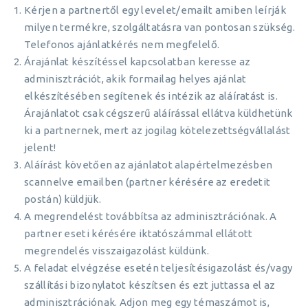
Kérjen a partnertől egy levelet/emailt amiben leírják
milyen termékre, szolgáltatásra van pontosan szükség.
Telefonos ajánlatkérés nem megfelelő.
Árajánlat készítéssel kapcsolatban keresse az
adminisztrációt, akik formailag helyes ajánlat
elkészítésében segítenek és intézik az aláíratást is.
Árajánlatot csak cégszerű aláírással ellátva küldhetünk
ki a partnernek, mert az jogilag kötelezettségvállalást
jelent!
Aláírást követően az ajánlatot alapértelmezésben
scannelve emailben (partner kérésére az eredetit
postán) küldjük.
A megrendelést továbbítsa az adminisztrációnak. A
partner eseti kérésére iktatószámmal ellátott
megrendelés visszaigazolást küldünk.
A feladat elvégzése esetén teljesítésigazolást és/vagy
szállítási bizonylatot készítsen és ezt juttassa el az
adminisztrációnak. Adjon meg egy témaszámot is,