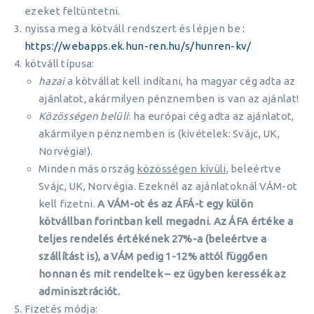
ezeket feltüntetni.
nyissa meg a kötváll rendszert és lépjen be
:
https://webapps.ek.hun-ren.hu/s/hunren-kv/
kötváll típusa:
hazai
a kötvállat kell indítani, ha magyar cég adta az
ajánlatot, akármilyen pénznemben is van az ajánlat!
Közösségen belüli
: ha európai cég adta az ajánlatot,
akármilyen pénznemben is (kivételek: Svájc, UK,
Norvégia!).
Minden más ország
közösségen kívüli
, beleértve
Svájc, UK, Norvégia. Ezeknél az ajánlatoknál VÁM-ot
kell fizetni.
A VÁM-ot és az ÁFÁ-t egy külön
kötvállban forintban kell megadni. Az ÁFA értéke a
teljes rendelés értékének 27%-a (beleértve a
szállítást is), a VÁM pedig 1-12% attól függően
honnan és mit rendeltek – ez ügyben keressék az
adminisztrációt.
Fizetés módja: