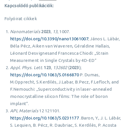
Kapcsolódó publikációk:
Folyóirat cikkek
Nanomaterials
2023
,
13
, 1007.
https://doi.org/10.3390/nano13061007
; János L. Lábár,
Béla Pécz, Aiken van Waveren, Géraldine Hallais,
Léonard Desvignesand Francesca Chiodi: „Strain
Measurement in Single Crystals by 4D-ED”
Appl. Phys. Lett
.
123
,
132602
(
2023
);
https://doi.org/10.1063/5.0166870
P. Dumas,
M.Opprecht, S.Kerdilés, J.Labar, B.Pecz, F.Lefloch, and
F.Nemouchi: „Superconductivity in laser-annealed
monocrystalline silicon films: The role of boron
implant”.
APL Materials
12 121101.
https://doi.org/10.1063/5.0231177
.Baron, Y., J. L. Lábár,
S. Lequien, B. Pécz, R. Daubriac, S. Kerdilès, P. Acosta