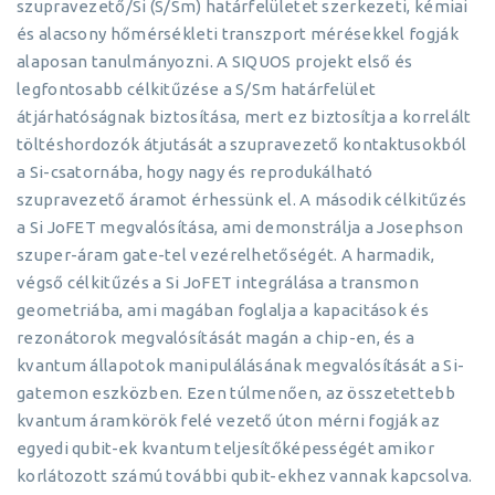
szupravezető/Si (S/Sm) határfelületet szerkezeti, kémiai
és alacsony hőmérsékleti transzport mérésekkel fogják
alaposan tanulmányozni. A SIQUOS projekt első és
legfontosabb célkitűzése a S/Sm határfelület
átjárhatóságnak biztosítása, mert ez biztosítja a korrelált
töltéshordozók átjutását a szupravezető kontaktusokból
a Si-csatornába, hogy nagy és reprodukálható
szupravezető áramot érhessünk el. A második célkitűzés
a Si JoFET megvalósítása, ami demonstrálja a Josephson
szuper-áram gate-tel vezérelhetőségét. A harmadik,
végső célkitűzés a Si JoFET integrálása a transmon
geometriába, ami magában foglalja a kapacitások és
rezonátorok megvalósítását magán a chip-en, és a
kvantum állapotok manipulálásának megvalósítását a Si-
gatemon eszközben. Ezen túlmenően, az összetettebb
kvantum áramkörök felé vezető úton mérni fogják az
egyedi qubit-ek kvantum teljesítőképességét amikor
korlátozott számú további qubit-ekhez vannak kapcsolva.