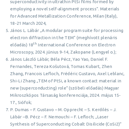
superconductivity in ultrathin PtSi films formed by
employing a novel self-alignment process”. Materials
for Advanced Metallization Conference, Milan (Italy),
18-21 March 2024,
János L. Lábár „A modular program suite for processing
electron diffraction in the TEM” (meghívott plenáris
th
előadás) 18
International Conference on Electron
Microscopy, 2024. június 9-14, Zakopane (Lengyel o.);
János László Lábár, Béla Pécz, Yao Yao, Daniel F.
Fernandes, Tereza Košutová, Tomas Kubart, Zhen
Zhang, Francois Lefloch, Frédéric Gustavo, Axel Leblanc,
Shi-Li Zhang „TEM of PtSi, a known contact material in
new (superconducting) role” (szóbeli előadás) Magyar
Mikroszkópos Társaság konferenciája, 2024. május 15-
17., Siófok;
P. Dumas – F. Gustavo – M. Opprecht – S. Kerdilès – J.
Lábár –B. Pécz – F. Nemouchi – F. Lefloch; „Laser
Synthesis of Superconducting Cobalt Disilicide (CoSi2)”