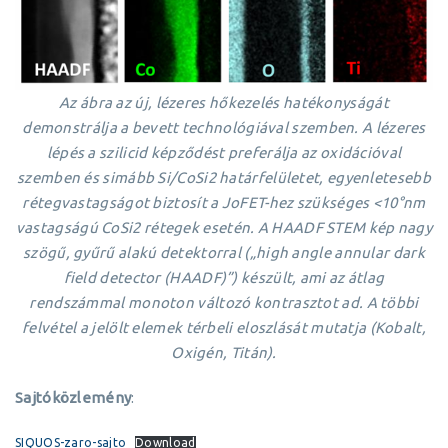
Az ábra az új, lézeres hőkezelés hatékonyságát
demonstrálja a bevett technológiával szemben. A lézeres
lépés a szilicid képződést preferálja az oxidációval
szemben és simább Si/CoSi2 határfelületet, egyenletesebb
rétegvastagságot biztosít a JoFET-hez szükséges <10°nm
vastagságú CoSi2 rétegek esetén. A HAADF STEM kép nagy
szögű, gyűrű alakú detektorral („high angle annular dark
field detector (HAADF)”) készült, ami az átlag
rendszámmal monoton változó kontrasztot ad. A többi
felvétel a jelölt elemek térbeli eloszlását mutatja (Kobalt,
Oxigén, Titán).
Sajtóközlemény
:
SIQUOS-zaro-sajto
Download