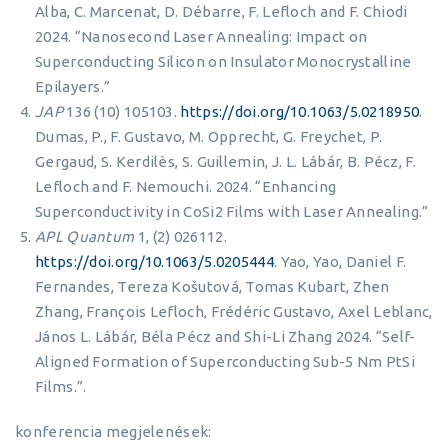
Alba, C. Marcenat, D. Débarre, F. Lefloch and F. Chiodi
2024. “Nanosecond Laser Annealing: Impact on
Superconducting Silicon on Insulator Monocrystalline
Epilayers.”
JAP
136 (10) 105103.
https://doi.org/10.1063/5.0218950
.
Dumas, P., F. Gustavo, M. Opprecht, G. Freychet, P.
Gergaud, S. Kerdilès, S. Guillemin, J. L. Lábár, B. Pécz, F.
Lefloch and F. Nemouchi. 2024. “Enhancing
Superconductivity in CoSi2 Films with Laser Annealing.”
APL Quantum
1, (2) 026112.
https://doi.org/10.1063/5.0205444
. Yao, Yao, Daniel F.
Fernandes, Tereza Košutová, Tomas Kubart, Zhen
Zhang, François Lefloch, Frédéric Gustavo, Axel Leblanc,
János L. Lábár, Béla Pécz and Shi-Li Zhang 2024. “Self-
Aligned Formation of Superconducting Sub-5 Nm PtSi
Films.”.
konferencia megjelenések: