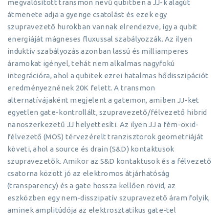
megvalósított transmon nevű qubitben a JJ-k alagút
átmenete adja a gyenge csatolást és ezek egy
szupravezető hurokban vannak elrendezve, így a qubit
energiáját mágneses fluxussal szabályozzák. Az ilyen
induktív szabályozás azonban lassú és milliamperes
áramokat igényel, tehát nem alkalmas nagyfokú
integrációra, ahol a qubitek ezrei hatalmas hődisszipációt
eredményeznének 20K felett. A transmon
alternatívájaként megjelent a gatemon, amiben JJ-ket
egyetlen gate-kontrollált, szupravezető/félvezető hibrid
nanoszerkezetű JJ helyettesíti. Az ilyen JJ a fém-oxid-
félvezető (MOS) térvezérelt tranzisztorok geometriáját
követi, ahol a source és drain (S&D) kontaktusok
szupravezetők. Amikor az S&D kontaktusok és a félvezető
csatorna között jó az elektromos átjárhatóság
(transparency) és a gate hossza kellően rövid, az
eszközben egy nem-disszipatív szupravezető áram folyik,
aminek amplitúdója az elektrosztatikus gate-tel