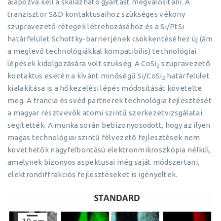
alapozva kell a skálázható gyártást megvalósítani. A
tranzisztor S&D kontaktusaihoz szükséges vékony
szupravezető rétegek létrehozásához és a Si/PtSi
határfelület Schottky-barrierjének csökkentéséhez új (ám
a meglevő technológiákkal kompatibilis) technológiai
lépések kidolgozására volt szükség. A CoSi
szupravezető
2
kontaktus esetén a kívánt minőségű Si/CoSi
határfelület
2
kialakítása is a hőkezelési lépés módosítását követelte
meg. A francia és svéd partnerek technológia fejlesztését
a magyar résztvevők atomi szintű szerkezetvizsgálatai
segítették. A munka során bebizonyosodott, hogy az ilyen
magas technológiai szintű félvezető fejlesztések nem
követhetők nagyfelbontású elektronmikroszkópia nélkül,
amelynek bizonyos aspektusai még saját módszertani,
elektrondiffrakciós fejlesztéseket is igényeltek.