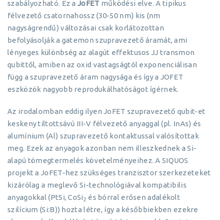
szabályozható. Ez a
JoFET
működési elve. A tipikus
félvezető csatornahossz (30-50 nm) kis (nm
nagyságrendű) változásai csak korlátozottan
befolyásolják a gatemon szupravezető áramát, ami
lényeges különbség az alagút effektusos JJ transmon
qubittől, amiben az oxid vastagságtól exponenciálisan
függ a szupravezető áram nagysága és így a JOFET
eszközök nagyobb reprodukálhatóságot ígérnek.
Az irodalomban eddig ilyen JoFET szupravezető qubit-et
keskeny tiltottsávú III-V félvezető anyaggal (pl. InAs) és
alumínium (Al) szupravezető kontaktussal valósítottak
meg. Ezek az anyagok azonban nem illeszkednek a Si-
alapú tömegtermelés követelményeihez. A SIQUOS
projekt a JoFET-hez szükséges tranzisztor szerkezeteket
kizárólag a meglevő Si-technológiával kompatibilis
anyagokkal (PtSi, CoSi
és bórral erősen adalékolt
2
szilícium (Si:B)) hozta létre, így a későbbiekben ezekre