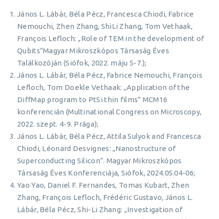
János L. Lábár, Béla Pécz, Francesca Chiodi, Fabrice
Nemouchi, Zhen Zhang, ShiLi Zhang, Tom Vethaak,
François Lefloch: „Role of TEM in the development of
Qubits”Magyar Mikroszkópos Társaság Éves
Találkozóján (Siófok, 2022. máju 5-7.);
János L. Lábár, Béla Pécz, Fabrice Nemouchi, François
Lefloch, Tom Doekle Vethaak: „Application of the
DiffMap program to PtSi thin films” MCM16
konferencián (Multinational Congress on Microscopy,
2022. szept. 4-9. Prága);
János L. Lábár, Béla Pécz, Attila Sulyok and Francesca
Chiodi, Léonard Desvignes: „Nanostructure of
Superconducting Silicon”. Magyar Mikroszkópos
Társaság Éves Konferenciája, Siófok, 2024.05.04-06;
Yao Yao, Daniel F. Fernandes, Tomas Kubart, Zhen
Zhang, François Lefloch, Frédéric Gustavo, János L.
Lábár, Béla Pécz, Shi-Li Zhang: „Investigation of