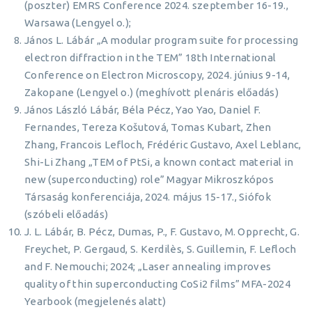
(poszter) EMRS Conference 2024. szeptember 16-19.,
Warsawa (Lengyel o.);
János L. Lábár „A modular program suite for processing
electron diffraction in the TEM” 18th International
Conference on Electron Microscopy, 2024. június 9-14,
Zakopane (Lengyel o.) (meghívott plenáris előadás)
János László Lábár, Béla Pécz, Yao Yao, Daniel F.
Fernandes, Tereza Košutová, Tomas Kubart, Zhen
Zhang, Francois Lefloch, Frédéric Gustavo, Axel Leblanc,
Shi-Li Zhang „TEM of PtSi, a known contact material in
new (superconducting) role” Magyar Mikroszkópos
Társaság konferenciája, 2024. május 15-17., Siófok
(szóbeli előadás)
J. L. Lábár, B. Pécz, Dumas, P., F. Gustavo, M. Opprecht, G.
Freychet, P. Gergaud, S. Kerdilès, S. Guillemin, F. Lefloch
and F. Nemouchi; 2024; „Laser annealing improves
quality of thin superconducting CoSi2 films” MFA-2024
Yearbook (megjelenés alatt)