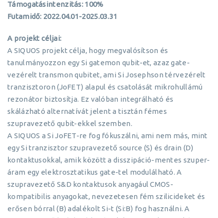
Támogatásintenzitás: 100%
Futamidő: 2022.04.01-2025.03.31
A projekt céljai:
A SIQUOS projekt célja, hogy megvalósítson és
tanulmányozzon egy Si gatemon qubit-et, azaz gate-
vezérelt transmon qubitet, ami Si Josephson térvezérelt
tranzisztoron (JoFET) alapul és csatolását mikrohullámú
rezonátor biztosítja. Ez valóban integrálható és
skálázható alternatívát jelent a tisztán fémes
szupravezető qubit-ekkel szemben.
A SIQUOS a Si JoFET-re fog fókuszálni, ami nem más, mint
egy Si tranzisztor szupravezető source (S) és drain (D)
kontaktusokkal, amik között a disszipáció-mentes szuper-
áram egy elektrosztatikus gate-tel modulálható. A
szupravezető S&D kontaktusok anyagául CMOS-
kompatibilis anyagokat, nevezetesen fém szilicideket és
erősen bórral (B) adalékolt Si-t (Si:B) fog használni. A