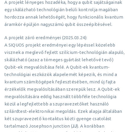
A projekt lényeges hozadéka, hogy a qubit sajátságainak
egy skálázható technológián belüli kontrolja magában
hordozza annak lehetőségét, hogy funkcionális kvantum
áramkör épüljön nagyszámú qubit összeépítésével.
A projekt záró eredményei (2025.03.24):
A SIQUOS projekt eredményei egy lépéssel közelebb
visznek a meglevő fejlett szilícium-technológián alapuló,
skálázható (azaz a tömeges gyártást lehetővé tevő)
Qubit-ek megvalósítása felé. A Qubit-ek kvantum-
technológiai eszközök alapelemét képezik, és mind a
kvantum számítógépek fejlesztésében, mind új fajta
érzékelők megvalósításában szerepük lesz. A Qubit-ek
megvalósítására eddig használt többféle technológia
közül a legfejlettebb a szupravezetőket használó
szilárdtest-elektronikai megoldás. Ezek alapja általában
két szupravezető kontaktus közti gyenge csatolást
tartalmazó Josephson junction (
JJ
). A korábban