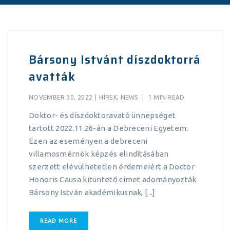
Bársony Istvánt díszdoktorrá
avatták
NOVEMBER 30, 2022
|
HÍREK
,
NEWS
|
1 MIN READ
Doktor- és díszdoktoravató ünnepséget
tartott 2022.11.26-án a Debreceni Egyetem.
Ezen az eseményen a debreceni
villamosmérnök képzés elindításában
szerzett elévülhetetlen érdemeiért a Doctor
Honoris Causa kitüntető címet adományozták
Bársony István akadémikusnak, [...]
READ MORE