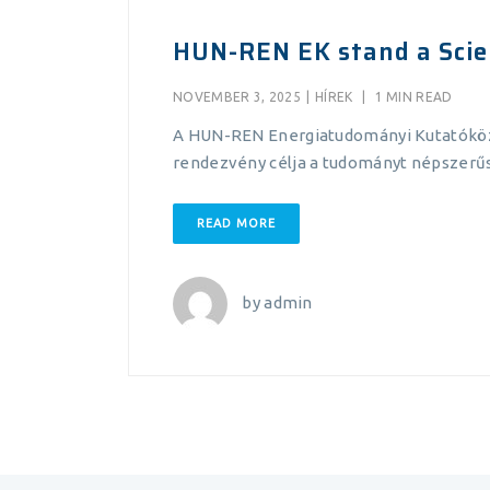
HUN-REN EK stand a Scie
NOVEMBER 3, 2025
|
HÍREK
|
1 MIN READ
A HUN-REN Energiatudományi Kutatóközpo
rendezvény célja a tudományt népszerűs
READ MORE
by
admin