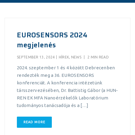
EUROSENSORS 2024
megjelenés
SEPTEMBER 13, 2024
|
HÍREK
,
NEWS
|
2 MIN READ
2024. szeptember 1 és 4 között Debrecenben
rendezték meg a 36. EUROSENSORS
konferenciát. A konferencia intézetünk
társszervezésében, Dr. Battistig Gábor (a HUN-
REN EK MFA Nanoérzékelők Laboratórium
tudományos tanácsadója és a […]
READ MORE