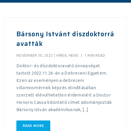
Bársony Istvánt díszdoktorrá
avatták
NOVEMBER 30, 2022
|
HÍREK
,
NEWS
|
1 MIN READ
Doktor- és díszdoktoravató ünnepséget
tartott 2022.11.26-án a Debreceni Egyetem.
Ezen az eseményen a debreceni
villamosmérnök képzés elindításában
szerzett elévülhetetlen érdemeiért a Doctor
Honoris Causa kitüntető címet adományozták
Bársony István akadémikusnak, [...]
READ MORE