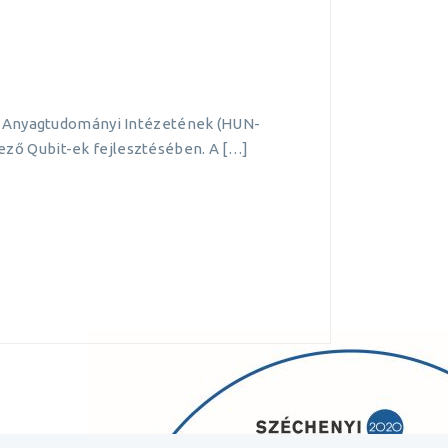
és Anyagtudományi Intézetének (HUN-
ző Qubit-ek fejlesztésében. A […]