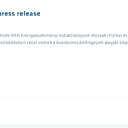
ress release
 A HUN-REN Energiatudományi Kutatóközpont Műszaki Fizikai 
működésben részt vettek a kvantumszámítógépek alapját képe