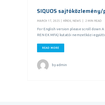
SIQUOS sajtóközlemény/p
MARCH 17, 2025
|
HÍREK
,
NEWS
|
2 MIN READ
For English version please scroll down
REN EK MFA) kutatói nemzetközi együtt
READ MORE
by
admin