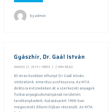
by
admin
Gyászhír, Dr. Gaál István
MARCH 27, 2019
|
HÍREK
|
2 MIN READ
83 éves korában elhunyt Dr. Gaál István,
intézetünk emeritus professzora. Az MTA
doktora évtizedeken át a szerkezeti anyagok
fizikai anyagtudományának területén
tevékenykedett. Kutatásaiért 1998-ban
megosztott Állami Díjban részesült. Az MTA