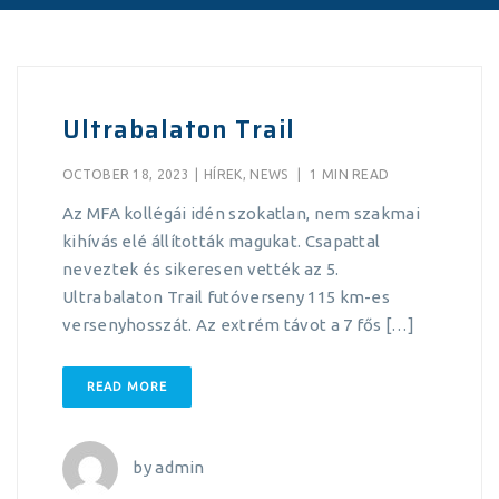
Ultrabalaton Trail
OCTOBER 18, 2023
|
HÍREK
,
NEWS
|
1 MIN READ
Az MFA kollégái idén szokatlan, nem szakmai
kihívás elé állították magukat. Csapattal
neveztek és sikeresen vették az 5.
Ultrabalaton Trail futóverseny 115 km-es
versenyhosszát. Az extrém távot a 7 fős […]
READ MORE
by
admin