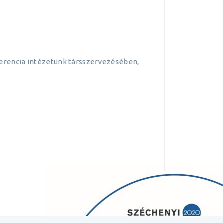
erencia intézetünk társszervezésében,