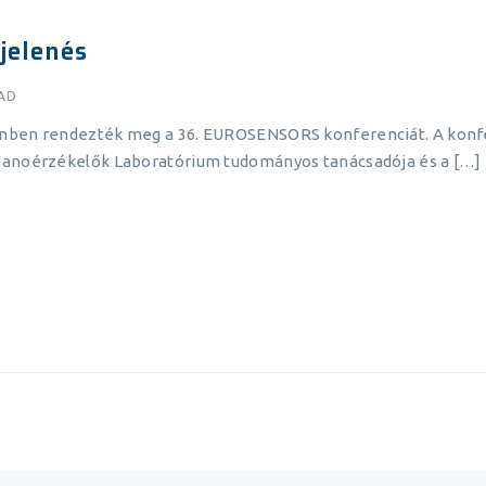
elenés
EAD
enben rendezték meg a 36. EUROSENSORS konferenciát. A konf
 Nanoérzékelők Laboratórium tudományos tanácsadója és a […]