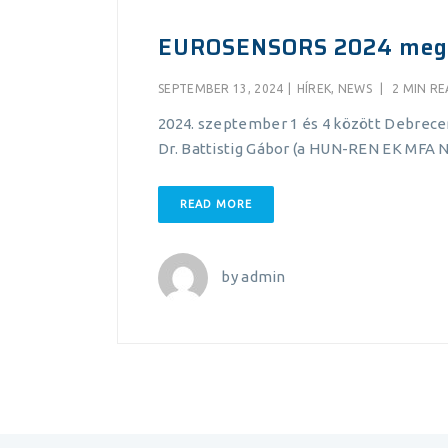
EUROSENSORS 2024 megj
SEPTEMBER 13, 2024
|
HÍREK
,
NEWS
|
2 MIN R
2024. szeptember 1 és 4 között Debrec
Dr. Battistig Gábor (a HUN-REN EK MFA
READ MORE
by
admin