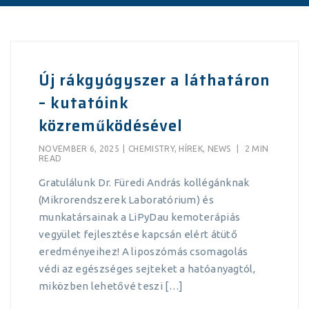
Új rákgyógyszer a láthatáron
– kutatóink
közreműködésével
NOVEMBER 6, 2025
|
CHEMISTRY
,
HÍREK
,
NEWS
|
2 MIN
READ
Gratulálunk Dr. Füredi András kollégánknak
(Mikrorendszerek Laboratórium) és
munkatársainak a LiPyDau kemoterápiás
vegyület fejlesztése kapcsán elért átütő
eredményeihez! A liposzómás csomagolás
védi az egészséges sejteket a hatóanyagtól,
miközben lehetővé teszi […]