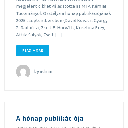
megjelent cikkét választotta az MTA Kémiai
Tudományok Osztálya a hónap publikációjának
2025 szeptemberében (Dávid Kovács, György
Z. Radnóczi, Zsolt E. Horváth, Krisztina Frey,
Attila Sulyok, Zsolt […]
READ MORE
by
admin
A hónap publikációja
JANUARY 30, 2025
|
CATALYSIS
,
CHEMISTRY
,
HÍREK
,