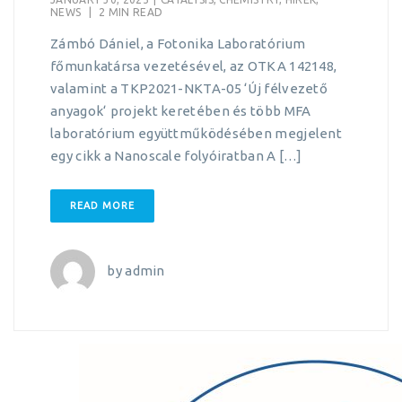
NEWS
|
2 MIN READ
Zámbó Dániel, a Fotonika Laboratórium
főmunkatársa vezetésével, az OTKA 142148,
valamint a TKP2021-NKTA-05 ‘Új félvezető
anyagok‘ projekt keretében és több MFA
laboratórium együttműködésében megjelent
egy cikk a Nanoscale folyóiratban A […]
READ MORE
by
admin