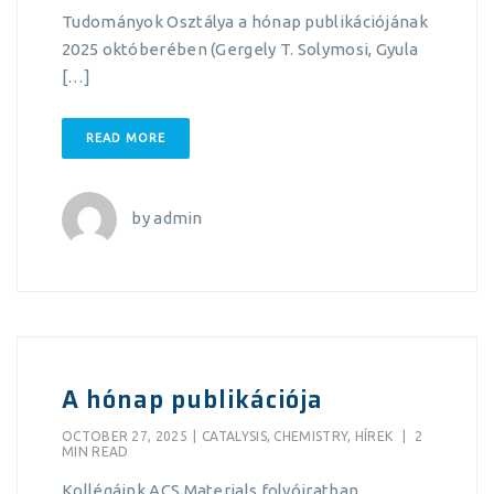
Tudományok Osztálya a hónap publikációjának
2025 októberében (Gergely T. Solymosi, Gyula
[…]
READ MORE
by
admin
A hónap publikációja
OCTOBER 27, 2025
|
CATALYSIS
,
CHEMISTRY
,
HÍREK
|
2
MIN READ
Kollégáink ACS Materials folyóiratban