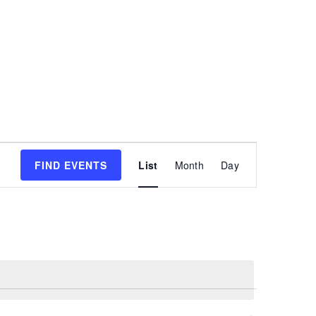
Event
FIND EVENTS
List
Month
Day
Views
Navigatio