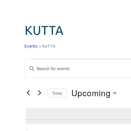
KUTTA
Events
KUTTA
Events
Enter
Keyword.
Search
Search
for
and
Upcoming
Today
Events
Select
by
Views
date.
Keyword.
Navigation