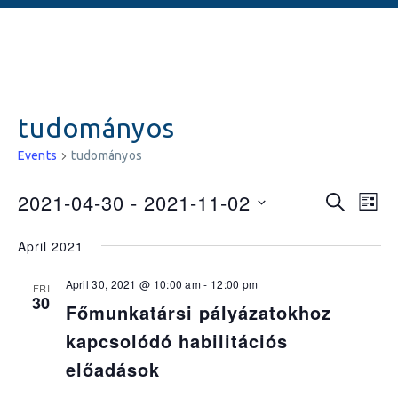
tudományos
Events
tudományos
Events
Ev
2021-04-30
 - 
2021-11-02
SEARCH
LIST
Vi
Searc
Select
April 2021
date.
Na
and
April 30, 2021 @ 10:00 am
-
12:00 pm
Views
FRI
30
Főmunkatársi pályázatokhoz
Naviga
kapcsolódó habilitációs
előadások