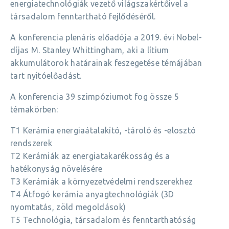
energiatechnológiák vezető világszakértőivel a
társadalom fenntartható fejlődéséről.
A konferencia plenáris előadója a 2019. évi Nobel-
díjas M. Stanley Whittingham, aki a lítium
akkumulátorok határainak feszegetése témájában
tart nyitóelőadást.
A konferencia 39 szimpóziumot fog össze 5
témakörben:
T1 Kerámia energiaátalakító, -tároló és -elosztó
rendszerek
T2 Kerámiák az energiatakarékosság és a
hatékonyság növelésére
T3 Kerámiák a környezetvédelmi rendszerekhez
T4 Átfogó kerámia anyagtechnológiák (3D
nyomtatás, zöld megoldások)
T5 Technológia, társadalom és fenntarthatóság