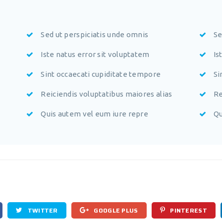
Sed ut perspiciatis unde omnis
Se
Iste natus error sit voluptatem
Is
Sint occaecati cupiditate tempore
Si
Reiciendis voluptatibus maiores alias
Re
Quis autem vel eum iure repre
Qu
TWITTER
GOOGLE PLUS
PINTEREST