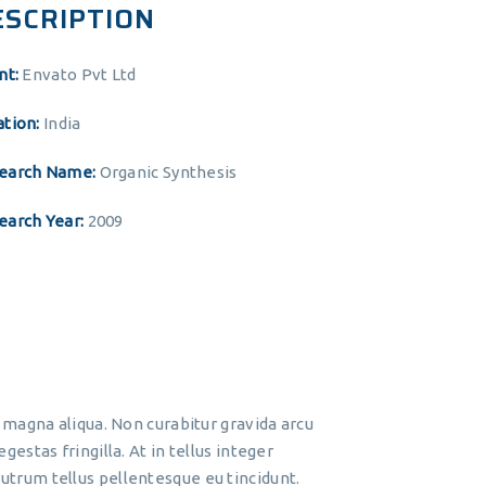
ESCRIPTION
nt:
Envato Pvt Ltd
ation:
India
earch Name:
Organic Synthesis
earch Year:
2009
 magna aliqua. Non curabitur gravida arcu
stas fringilla. At in tellus integer
 rutrum tellus pellentesque eu tincidunt.