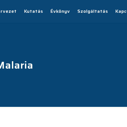
ervezet
Kutatás
Évkönyv
Szolgáltatás
Kapc
Malaria