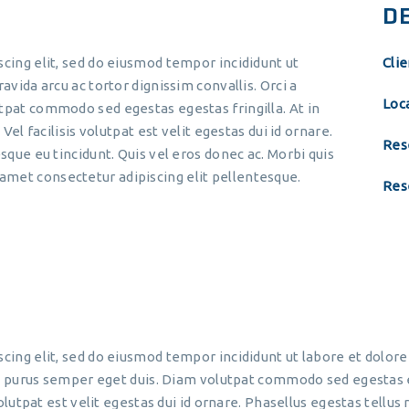
D
cing elit, sed do eiusmod tempor incididunt ut
Clie
avida arcu ac tortor dignissim convallis. Orci a
Loc
tpat commodo sed egestas egestas fringilla. At in
Vel facilisis volutpat est velit egestas dui id ornare.
Res
sque eu tincidunt. Quis vel eros donec ac. Morbi quis
met consectetur adipiscing elit pellentesque.
Res
cing elit, sed do eiusmod tempor incididunt ut labore et dolore
ue purus semper eget duis. Diam volutpat commodo sed egestas ege
volutpat est velit egestas dui id ornare. Phasellus egestas tellus