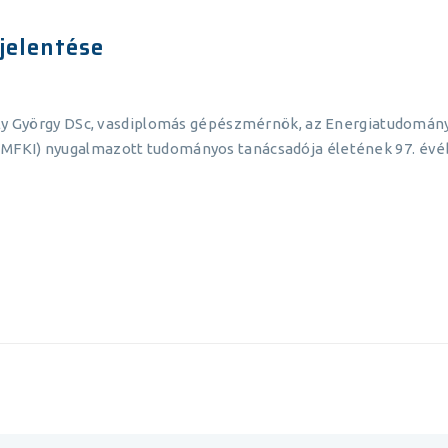
jelentése
ely György DSc, vasdiplomás gépészmérnök, az Energiatudomány
MFKI) nyugalmazott tudományos tanácsadója életének 97. évéb