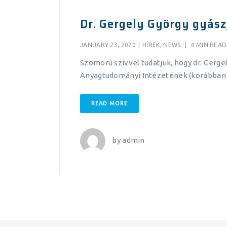
Dr. Gergely György gyász
JANUARY 23, 2020
|
HÍREK
,
NEWS
|
4 MIN READ
Szomorú szívvel tudatjuk, hogy dr. Gerg
Anyagtudományi Intézetének (korábban 
READ MORE
by
admin