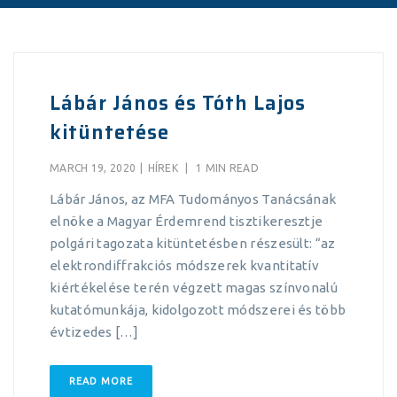
Lábár János és Tóth Lajos
kitüntetése
MARCH 19, 2020
|
HÍREK
|
1 MIN READ
Lábár János, az MFA Tudományos Tanácsának
elnöke a Magyar Érdemrend tisztikeresztje
polgári tagozata kitüntetésben részesült: “az
elektrondiﬀrakciós módszerek kvantitatív
kiértékelése terén végzett magas színvonalú
kutatómunkája, kidolgozott módszerei és több
évtizedes […]
READ MORE