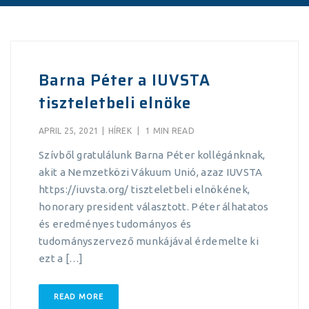
Barna Péter a IUVSTA
tiszteletbeli elnöke
APRIL 25, 2021
|
HÍREK
|
1 MIN READ
Szívből gratulálunk Barna Péter kollégánknak,
akit a Nemzetközi Vákuum Unió, azaz IUVSTA
https://iuvsta.org/ tiszteletbeli elnökének,
honorary president választott. Péter álhatatos
és eredményes tudományos és
tudományszervező munkájával érdemelte ki
ezt a […]
READ MORE