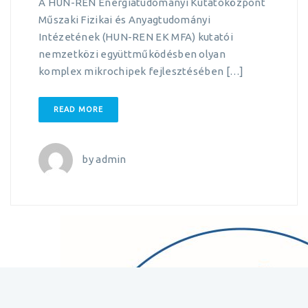
A HUN-REN Energiatudományi Kutatóközpont
Műszaki Fizikai és Anyagtudományi
Intézetének (HUN-REN EK MFA) kutatói
nemzetközi együttműködésben olyan
komplex mikrochipek fejlesztésében […]
READ MORE
by
admin