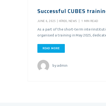
Successful CUBES trainin
JUNE 6, 2025
|
HÍREK
,
NEWS
|
1 MIN READ
As a part of the short-term interinstitu
organised a training in May 2025, dedica
READ MORE
by
admin