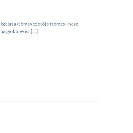
unkatársa (témavezetője Nemes-Incze
egnagyobb éves […]