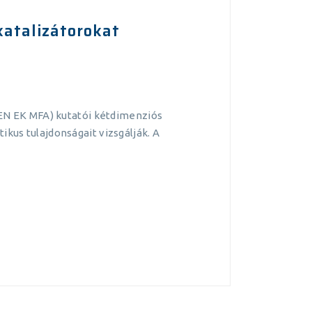
katalizátorokat
N EK MFA) kutatói kétdimenziós
kus tulajdonságait vizsgálják. A