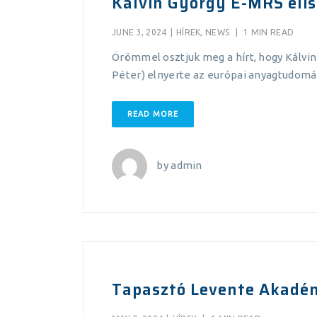
Kálvin György E-MRS eli
JUNE 3, 2024
|
HÍREK
,
NEWS
|
1 MIN READ
Örömmel osztjuk meg a hírt, hogy Kálvi
Péter) elnyerte az európai anyagtudomá
READ MORE
by
admin
Tapasztó Levente Akadém