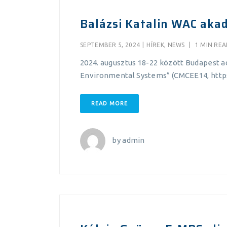
Balázsi Katalin WAC aka
SEPTEMBER 5, 2024
|
HÍREK
,
NEWS
|
1 MIN RE
2024. augusztus 18-22 között Budapest a
Environmental Systems” (CMCEE14, http
READ MORE
by
admin