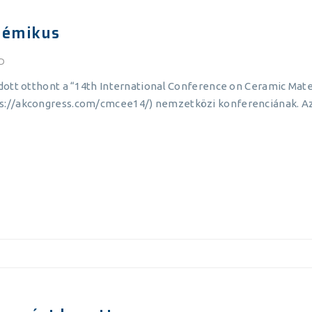
démikus
AD
dott otthont a “14th International Conference on Ceramic Mat
s://akcongress.com/cmcee14/) nemzetközi konferenciának. Az