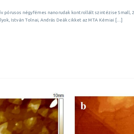
ktív pórusos négyfémes nanorudak kontrollált szintézise Small,
Sulyok, István Tolnai, András Deák cikket az MTA Kémiai […]