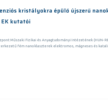
nziós kristályokra épülő újszerű nano
 EK kutatói
ont Műszaki Fizikai és Anyagtudományi Intézetének (HUN-RE
szerkezetű fém nanoklaszterek elektromos, mágneses és kataliti