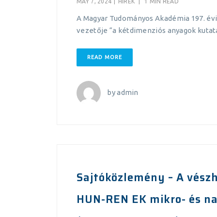
MAY 7, 2024
|
HÍREK
|
1 MIN READ
A Magyar Tudományos Akadémia 197. évi 
vezetője “a kétdimenziós anyagok kutat
READ MORE
by
admin
Sajtóközlemény – A vészhe
HUN-REN EK mikro- és nan