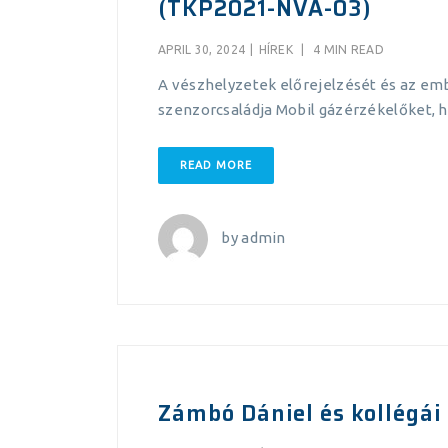
(TKP2021-NVA-03)
APRIL 30, 2024
|
HÍREK
|
4 MIN READ
A vészhelyzetek előrejelzését és az emb
szenzorcsaládja Mobil gázérzékelőket, 
READ MORE
by
admin
Zámbó Dániel és kollégái