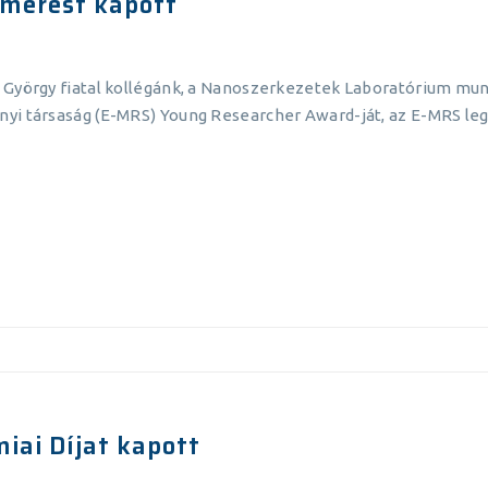
smerést kapott
n György fiatal kollégánk, a Nanoszerkezetek Laboratórium m
nyi társaság (E-MRS) Young Researcher Award-ját, az E-MRS l
iai Díjat kapott