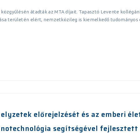
közgyűlésén átadták az MTA díjait. Tapasztó Levente kollégá
ása területén elért, nemzetközileg is kiemelkedő tudományos 
lyzetek előrejelzését és az emberi élet
otechnológia segítségével fejlesztett 