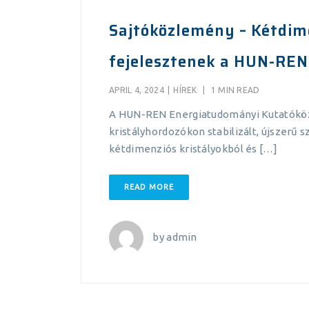
Sajtóközlemény – Kétdime
fejelesztenek a HUN-REN
APRIL 4, 2024
|
HÍREK
|
1 MIN READ
A HUN-REN Energiatudományi Kutatóközp
kristályhordozókon stabilizált, újszerű 
kétdimenziós kristályokból és […]
READ MORE
by
admin