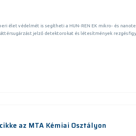
eri élet védelmét is segítheti a HUN-REN EK mikro- és nanotec
háttérsugárzást jelző detektorokat és létesítmények rezgésfi
 cikke az MTA Kémiai Osztályon