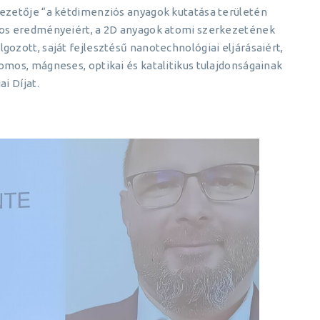
ezetője “a kétdimenziós anyagok kutatása területén
yos eredményeiért, a 2D anyagok atomi szerkezetének
zott, saját fejlesztésű nanotechnológiai eljárásaiért,
mos, mágneses, optikai és katalitikus tulajdonságainak
i Díjat.