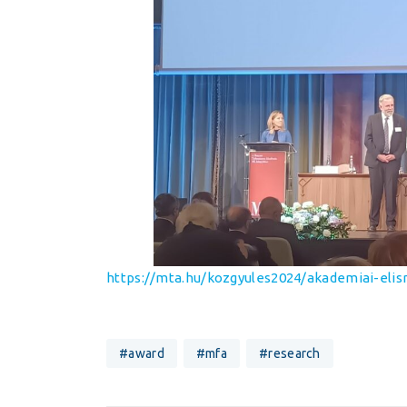
https://mta.hu/kozgyules2024/akademiai-eli
#award
#mfa
#research