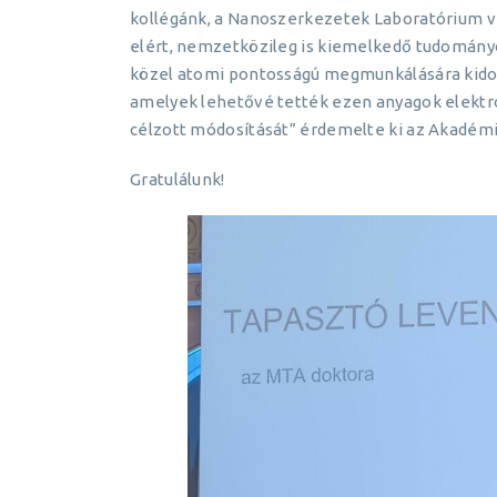
kollégánk, a Nanoszerkezetek Laboratórium v
elért, nemzetközileg is kiemelkedő tudomán
közel atomi pontosságú megmunkálására kidolgo
amelyek lehetővé tették ezen anyagok elektro
célzott módosítását” érdemelte ki az Akadémia
Gratulálunk!