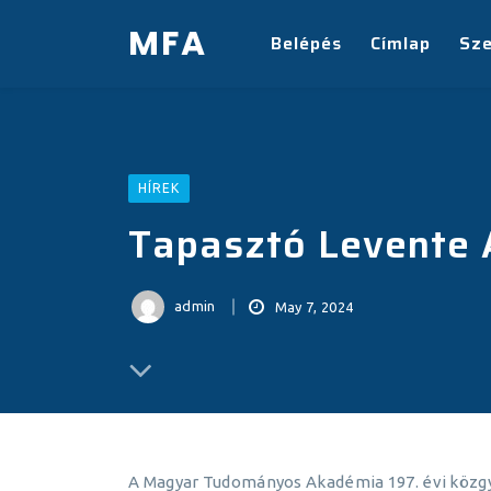
MFA
Belépés
Címlap
Sz
HÍREK
Tapasztó Levente 
admin
May 7, 2024
A Magyar Tudományos Akadémia 197. évi közgy