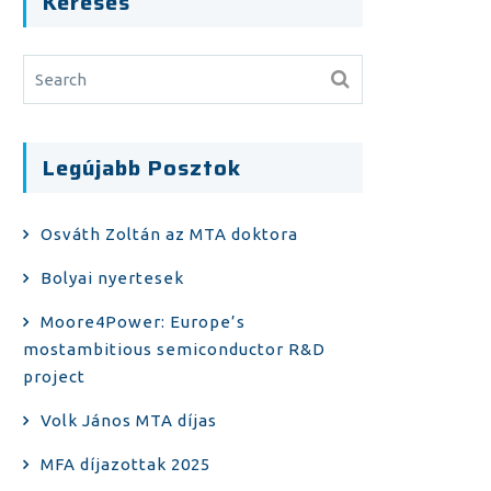
Keresés
Legújabb Posztok
Osváth Zoltán az MTA doktora
Bolyai nyertesek
Moore4Power: Europe’s
mostambitious semiconductor R&D
project
Volk János MTA díjas
MFA díjazottak 2025