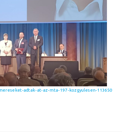
smereseket-adtak-at-az-mta-197-kozgyulesen-113650