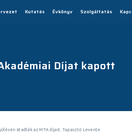
ervezet
Kutatás
Évkönyv
Szolgáltatás
Kapc
Akadémiai Díjat kapott
űlésén átadták az MTA díjait. Tapasztó Levente