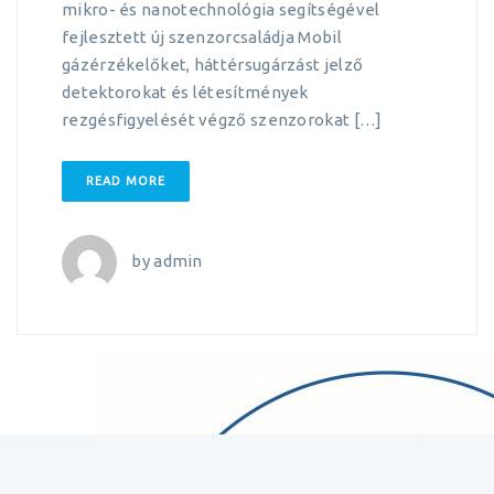
mikro- és nanotechnológia segítségével
fejlesztett új szenzorcsaládja Mobil
gázérzékelőket, háttérsugárzást jelző
detektorokat és létesítmények
rezgésfigyelését végző szenzorokat […]
READ MORE
by
admin