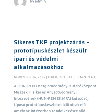
by
admin
Sikeres TKP projektzárás –
prototípuskészlet készült
ipari és védelmi
alkalmazásokhoz
NOVEMBER 26, 2025
|
HÍREK
,
PROJEKT
|
6 MIN READ
A HUN-REN Energiatudományi Kutatóközpont
Műszaki Fizikai és Anyagtudományi
Intézetének (HUN-REN EK MFA) kutatói új
típusú prototípuskészletet állítottak elő,
amely az intézetben rendelkezésre álló