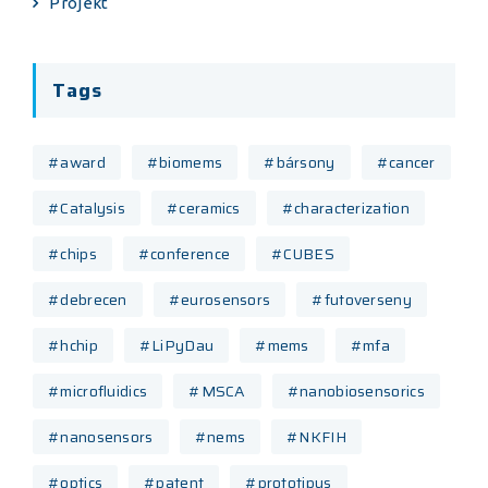
Projekt
Tags
#award
#biomems
#bársony
#cancer
#Catalysis
#ceramics
#characterization
#chips
#conference
#CUBES
#debrecen
#eurosensors
#futoverseny
#hchip
#LiPyDau
#mems
#mfa
#microfluidics
#MSCA
#nanobiosensorics
#nanosensors
#nems
#NKFIH
#optics
#patent
#prototipus