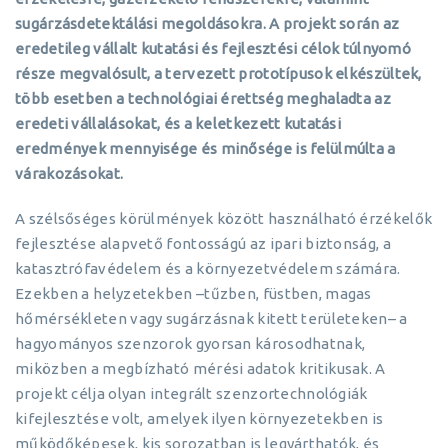
sugárzásdetektálási megoldásokra. A projekt során az
eredetileg vállalt kutatási és fejlesztési célok túlnyomó
része megvalósult, a tervezett prototípusok elkészültek,
több esetben a technológiai érettség meghaladta az
eredeti vállalásokat, és a keletkezett kutatási
eredmények mennyisége és minősége is felülmúlta a
várakozásokat.
A szélsőséges körülmények között használható érzékelők
fejlesztése alapvető fontosságú az ipari biztonság, a
katasztrófavédelem és a környezetvédelem számára.
Ezekben a helyzetekben –tűzben, füstben, magas
hőmérsékleten vagy sugárzásnak kitett területeken– a
hagyományos szenzorok gyorsan károsodhatnak,
miközben a megbízható mérési adatok kritikusak. A
projekt célja olyan integrált szenzortechnológiák
kifejlesztése volt, amelyek ilyen környezetekben is
működőképesek, kis sorozatban is legyárthatók, és