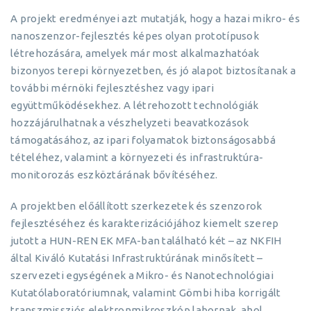
A projekt eredményei azt mutatják, hogy a hazai mikro- és
nanoszenzor-fejlesztés képes olyan prototípusok
létrehozására, amelyek már most alkalmazhatóak
bizonyos terepi környezetben, és jó alapot biztosítanak a
további mérnöki fejlesztéshez vagy ipari
együttműködésekhez. A létrehozott technológiák
hozzájárulhatnak a vészhelyzeti beavatkozások
támogatásához, az ipari folyamatok biztonságosabbá
tételéhez, valamint a környezeti és infrastruktúra-
monitorozás eszköztárának bővítéséhez.
A projektben előállított szerkezetek és szenzorok
fejlesztéséhez és karakterizációjához kiemelt szerep
jutott a HUN-REN EK MFA-ban található két – az NKFIH
által Kiváló Kutatási Infrastruktúrának minősített –
szervezeti egységének a Mikro- és Nanotechnológiai
Kutatólaboratóriumnak, valamint Gömbi hiba korrigált
transzmissziós elektronmikroszkóp labornak, ahol