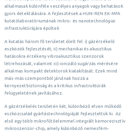
alkalmasak különféle veszélyes anyagok vagy behatások
gyors detektálására. A fejlesztések a HUN-REN EK-MFA
kutatólaboratóriumának mikro- és nanotechnológiai
infrastruktúrájára épültek
A kutatás három fő területet ölelt fel: i) gázérzékelő
eszközök fejlesztését, ii) mechanikai és akusztikus
hatásokra érzékeny vibroakusztikus szenzorok
létrehozását, valamint iii) ionizáló sugárzás mérésére
alkalmas kompakt detektorok kialakítását. Ezek mind
más-más szempontból járulnak hozzá a
környezetbiztonság és a kritikus infrastruktúrák
felügyeletének javításához.
A gázérzékelés területén két, különböző elven működő
eszközcsalád gyártástechnológiáját fejlesztettük ki. Az
első egy több mikrofűtőelemmel integrált kemorezisztív
mikroszenzor-chip, amely különböző nemesfém-