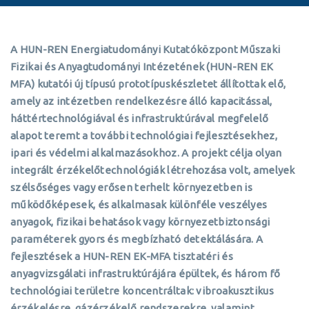
A HUN-REN Energiatudományi Kutatóközpont Műszaki
Fizikai és Anyagtudományi Intézetének (HUN-REN EK
MFA) kutatói új típusú prototípuskészletet állítottak elő,
amely az intézetben rendelkezésre álló kapacitással,
háttértechnológiával és infrastruktúrával megfelelő
alapot teremt a további technológiai fejlesztésekhez,
ipari és védelmi alkalmazásokhoz. A projekt célja olyan
integrált érzékelőtechnológiák létrehozása volt, amelyek
szélsőséges vagy erősen terhelt környezetben is
működőképesek, és alkalmasak különféle veszélyes
anyagok, fizikai behatások vagy környezetbiztonsági
paraméterek gyors és megbízható detektálására. A
fejlesztések a HUN-REN EK-MFA tisztatéri és
anyagvizsgálati infrastruktúrájára épültek, és három fő
technológiai területre koncentráltak: vibroakusztikus
érzékelésre, gázérzékelő rendszerekre, valamint