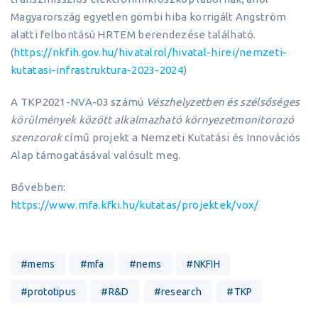
Magyarország egyetlen gömbi hiba korrigált Angström
alatti felbontású HRTEM berendezése található.
(
https://nkfih.gov.hu/hivatalrol/hivatal-hirei/nemzeti-
kutatasi-infrastruktura-2023-2024
)
A TKP2021-NVA-03 számú
Vészhelyzetben és szélsőséges
körülmények között alkalmazható környezetmonitorozó
szenzorok
című projekt a Nemzeti Kutatási és Innovációs
Alap támogatásával valósult meg.
Bővebben:
https://www.mfa.kfki.hu/kutatas/projektek/vox/
#mems
#mfa
#nems
#NKFIH
#prototipus
#R&D
#research
#TKP