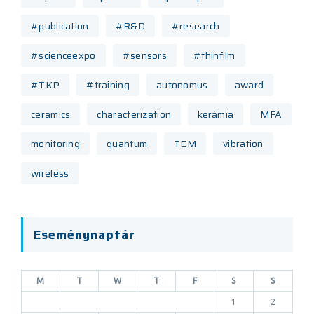
#publication
#R&D
#research
#scienceexpo
#sensors
#thinfilm
#TKP
#training
autonomus
award
ceramics
characterization
kerámia
MFA
monitoring
quantum
TEM
vibration
wireless
Eseménynaptár
M
T
W
T
F
S
S
1
2