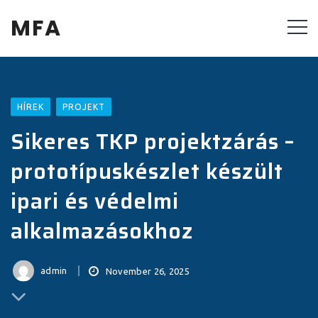
MFA
HÍREK
PROJEKT
Sikeres TKP projektzárás –
prototípuskészlet készült
ipari és védelmi
alkalmazásokhoz
admin
November 26, 2025