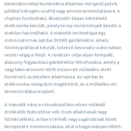
katalizátorokkal kombinálva alkalmas mérgező gázok,
például hidrogén-szulfid vagy ammónia kimutatására. A
chiphez hordozható, Bluetooth-képes kiértékelő
elektronika készült, amely terepi körülmények között is
stabilan használható. A második technológia egy
mikrocsatornás optikai (NDIR) gázdetektor, amely
fotolitográfiával készült, tükröző bevonatú csatornában
vezeti végig a fényt. A rendszer célja olyan kompakt,
alacsony fogyasztású gázdetektor létrehozása, amely a
nagy laboratóriumi NDIR műszerek működési elvét
kisméretű eszközben alkalmazza. Az optikai és
elektronikai integráció megtörtént, és a működési elv
demonstrálása lezajlott.
A második irány a vibroakusztikus elven működő
érzékelők fejlesztése volt. Ezek alkalmasak nagy
hőmérsékletű, erősen terhelt vagy sugárzásnak kitett
környezete monitorozására, ahol a hagyományos MEMS-