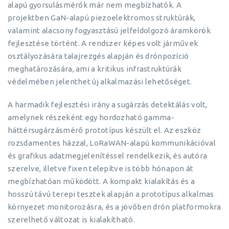
alapú gyorsulásmérők már nem megbízhatók. A
projektben GaN-alapú piezoelektromos struktúrák,
valamint alacsony fogyasztású jelfeldolgozó áramkörök
fejlesztése történt. A rendszer képes volt járművek
osztályozására talajrezgés alapján és drónpozíció
meghatározására, ami a kritikus infrastruktúrák
védelmében jelenthet új alkalmazási lehetőséget.
A harmadik fejlesztési irány a sugárzás detektálás volt,
amelynek részeként egy hordozható gamma-
háttérsugárzásmérő prototípus készült el. Az eszköz
rozsdamentes házzal, LoRaWAN-alapú kommunikációval
és grafikus adatmegjelenítéssel rendelkezik, és autóra
szerelve, illetve fixen telepítve is több hónapon át
megbízhatóan működött. A kompakt kialakítás és a
hosszú távú terepi tesztek alapján a prototípus alkalmas
környezet monitorozásra, és a jövőben drón platformokra
szerelhető változat is kialakítható.