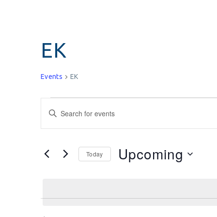
EK
Events
EK
Events
Enter
Keyword.
Search
Search
for
and
Upcoming
Today
Events
Select
by
Views
date.
Keyword.
Navigation