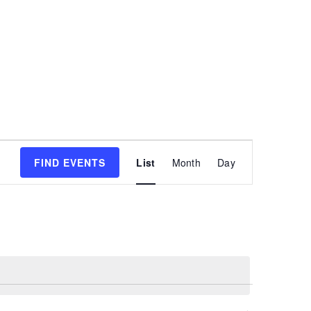
Event
FIND EVENTS
List
Month
Day
Views
Navigatio