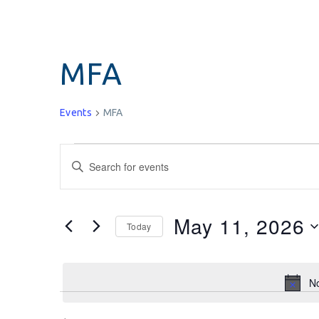
MFA
Events
MFA
Events
Enter
Keyword.
Search
Search
for
and
May 11, 2026
Today
Events
Select
by
Views
date.
Keyword.
N
Navigation