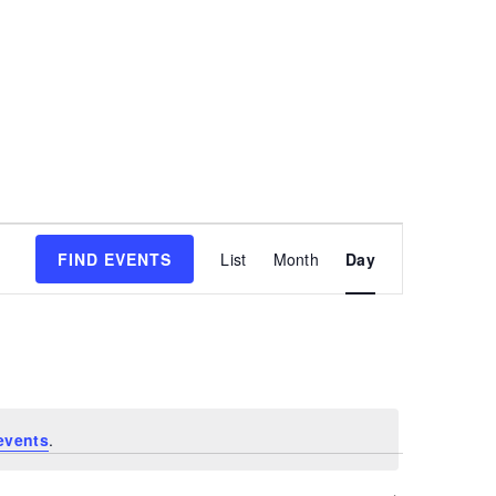
Event
FIND EVENTS
List
Month
Day
Views
Navigatio
events
.