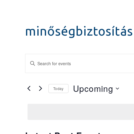
minőségbiztosítás
Events
Enter
Keyword.
Search
Search
for
and
Upcoming
Today
Events
Select
by
Views
date.
Keyword.
Navigation