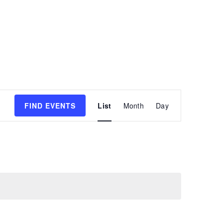
Event
FIND EVENTS
List
Month
Day
Views
Navigatio