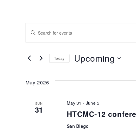
Events
Enter
Keyword.
Search
Search
for
and
Upcoming
Today
Events
Select
by
Views
date.
Keyword.
May 2026
Navigation
May 31
-
June 5
SUN
31
HTCMC-12 confer
San Diego