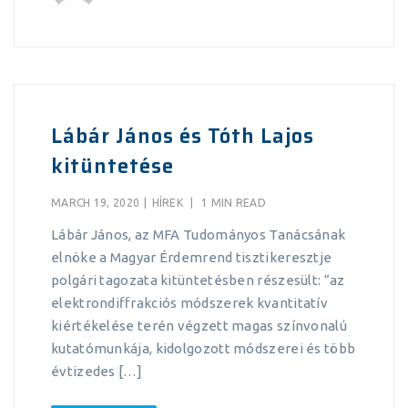
Lábár János és Tóth Lajos
kitüntetése
MARCH 19, 2020
|
HÍREK
|
1 MIN READ
Lábár János, az MFA Tudományos Tanácsának
elnöke a Magyar Érdemrend tisztikeresztje
polgári tagozata kitüntetésben részesült: “az
elektrondiﬀrakciós módszerek kvantitatív
kiértékelése terén végzett magas színvonalú
kutatómunkája, kidolgozott módszerei és több
évtizedes […]