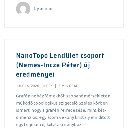
by
admin
NanoTopo Lendület csoport
(Nemes-Incze Péter) új
eredményei
JULY 16, 2020
|
HÍREK
|
5 MIN READ
Grafén nehézfémekből: szobahőmérsékleten
működő topologikus szigetelő Széles körben
ismert, hogy a grafén felfedezése, mint két-
dimenziós, egy atom vékony kristály elindított
egy teljesen új kutatási irányt az