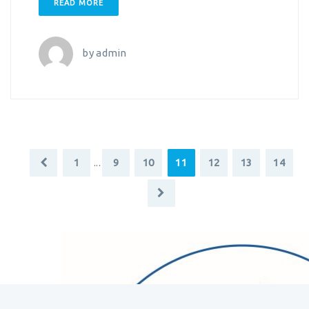
READ MORE
by
admin
1
...
9
10
11
12
13
14