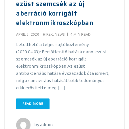
ezüst szemcsék az új
aberráció korrigált
elektronmikroszkópban
APRIL 3, 2020
|
HÍREK
,
NEWS
|
4 MIN READ
Letölthető a teljes sajtóközlemény
(2020.04.03): Fertőtlenítő hatású nano-ezüst
szemcsék az új aberráció korrigált
elektronmikroszkópban Az ezüst
antibakteriális hatása évszázadok óta ismert,
míg az antivirális hatását több tudományos
cikk erősítette meg […]
READ MORE
by
admin