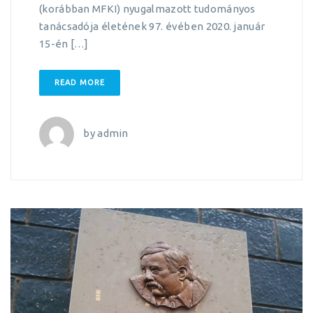
(korábban MFKI) nyugalmazott tudományos
tanácsadója életének 97. évében 2020. január
15-én […]
READ MORE
by
admin