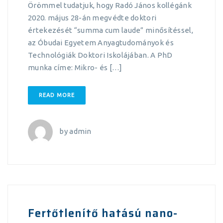
Örömmel tudatjuk, hogy Radó János kollégánk
2020. május 28-án megvédte doktori
értekezését “summa cum laude” minősítéssel,
az Óbudai Egyetem Anyagtudományok és
Technológiák Doktori Iskolájában. A PhD
munka címe: Mikro- és […]
READ MORE
by
admin
Fertőtlenítő hatású nano-