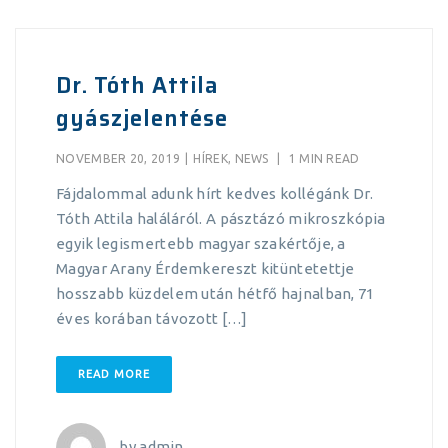
Dr. Tóth Attila
gyászjelentése
NOVEMBER 20, 2019
|
HÍREK
,
NEWS
|
1 MIN READ
Fájdalommal adunk hírt kedves kollégánk Dr.
Tóth Attila haláláról. A pásztázó mikroszkópia
egyik legismertebb magyar szakértője, a
Magyar Arany Érdemkereszt kitüntetettje
hosszabb küzdelem után hétfő hajnalban, 71
éves korában távozott […]
READ MORE
by
admin