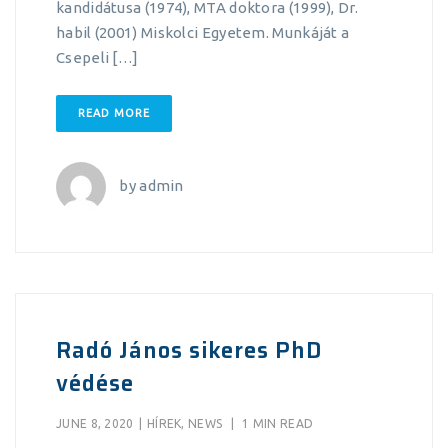
kandidátusa (1974), MTA doktora (1999), Dr.
habil (2001) Miskolci Egyetem. Munkáját a
Csepeli […]
READ MORE
by
admin
Radó János sikeres PhD
védése
JUNE 8, 2020
|
HÍREK
,
NEWS
|
1 MIN READ