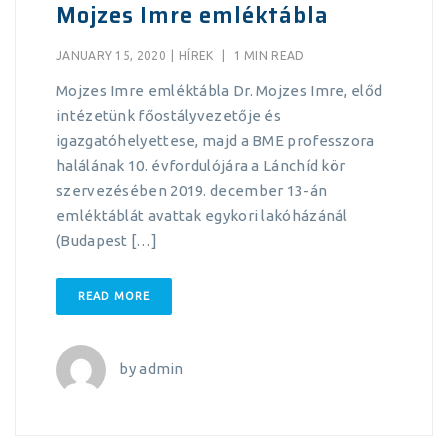
Mojzes Imre emléktábla
JANUARY 15, 2020
|
HÍREK
|
1 MIN READ
Mojzes Imre emléktábla Dr. Mojzes Imre, előd
intézetünk főostályvezetője és
igazgatóhelyettese, majd a BME professzora
halálának 10. évfordulójára a Lánchíd kör
szervezésében 2019. december 13-án
emléktáblát avattak egykori lakóházánál
(Budapest […]
READ MORE
by
admin