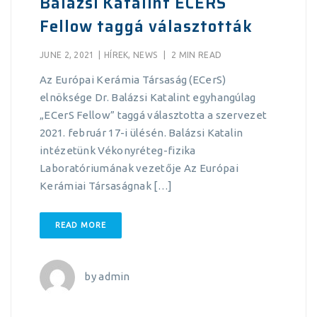
Balázsi Katalint ECERS
Fellow taggá választották
JUNE 2, 2021
|
HÍREK
,
NEWS
|
2 MIN READ
Az Európai Kerámia Társaság (ECerS)
elnöksége Dr. Balázsi Katalint egyhangúlag
„ECerS Fellow” taggá választotta a szervezet
2021. február 17-i ülésén. Balázsi Katalin
intézetünk Vékonyréteg-fizika
Laboratóriumának vezetője Az Európai
Kerámiai Társaságnak […]
READ MORE
by
admin