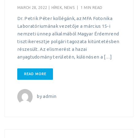
MARCH 28, 2022
|
HÍREK
,
NEWS
|
1 MIN READ
Dr. Petrik Péter kollégánk, az MFA Fotonika
Laboratóriumának vezetője a március 15-i
nemzeti ünnep alkalmából Magyar Érdemrend
tisztikeresztje polgári tagozata kitüntetésben
részesült. Az elismerést a hazai
anyagtudomány területén, különösen a […]
READ MORE
by
admin