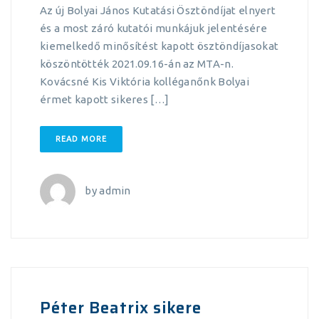
Az új Bolyai János Kutatási Ösztöndíjat elnyert
és a most záró kutatói munkájuk jelentésére
kiemelkedő minősítést kapott ösztöndíjasokat
köszöntötték 2021.09.16-án az MTA-n.
Kovácsné Kis Viktória kolléganőnk Bolyai
érmet kapott sikeres […]
READ MORE
by
admin
Péter Beatrix sikere