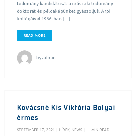
tudomány kandidátusát a műszaki tudomány
doktorát és példaképünket gyászoljuk. Árpi
kollégáival 1966-ban […]
READ MORE
by
admin
Kovácsné Kis Viktória Bolyai
érmes
SEPTEMBER 17, 2021
|
HÍREK
,
NEWS
|
1 MIN READ