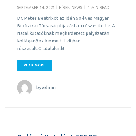
SEPTEMBER 14, 2021
|
HÍREK
,
NEWS
|
1 MIN READ
Dr. Péter Beatrixot az idén 60 éves Magyar
Biofizikai Társaság díjazásban részesítette. A
fiatal kutatóknak meghirdetett pályázatán
kolléganőnk kiemelt 1. díjban
részesült.Gratulálunk!
READ MORE
by
admin