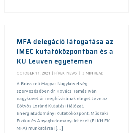
MFA delegáció látogatása az
IMEC kutatóközpontban és a
KU Leuven egyetemen
OCTOBER 11, 2021
|
HÍREK
,
NEWS
|
3 MIN READ
A Brüsszeli Magyar Nagykövetség
szervezésében dr. Kovács Tamás Iván
nagykövet úr meghívásának eleget téve az
Eötvös Loránd Kutatási Hálózat,
Energiatudományi Kutatóközpont, Műszaki
Fizikai és Anyagtudományi Intézet (ELKH EK
MFA) munkatársai […]