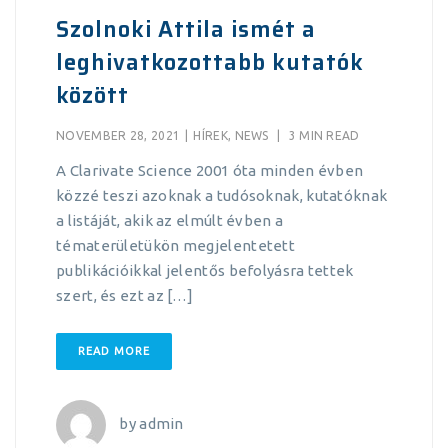
Szolnoki Attila ismét a
leghivatkozottabb kutatók
között
NOVEMBER 28, 2021
|
HÍREK
,
NEWS
|
3 MIN READ
A Clarivate Science 2001 óta minden évben
közzé teszi azoknak a tudósoknak, kutatóknak
a listáját, akik az elmúlt évben a
tématerületükön megjelentetett
publikációikkal jelentős befolyásra tettek
szert, és ezt az […]
READ MORE
by
admin