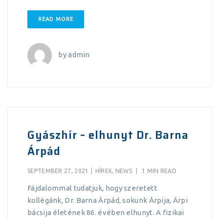
READ MORE
by
admin
Gyászhír – elhunyt Dr. Barna
Árpád
SEPTEMBER 27, 2021
|
HÍREK
,
NEWS
|
1 MIN READ
Fájdalommal tudatjuk, hogy szeretett
kollégánk, Dr. Barna Árpád, sokunk Árpija, Árpi
bácsija életének 86. évében elhunyt. A fizikai