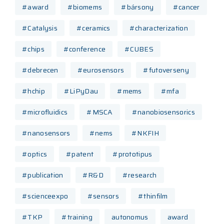
#award
#biomems
#bársony
#cancer
#Catalysis
#ceramics
#characterization
#chips
#conference
#CUBES
#debrecen
#eurosensors
#futoverseny
#hchip
#LiPyDau
#mems
#mfa
#microfluidics
#MSCA
#nanobiosensorics
#nanosensors
#nems
#NKFIH
#optics
#patent
#prototipus
#publication
#R&D
#research
#scienceexpo
#sensors
#thinfilm
#TKP
#training
autonomus
award