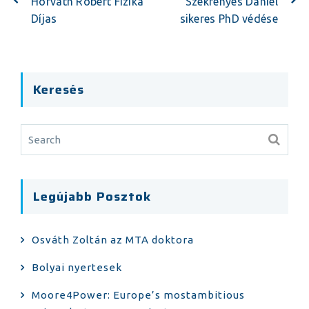
Horváth Róbert Fizika
Szekrényes Dániel
Díjas
sikeres PhD védése
Keresés
Legújabb Posztok
Osváth Zoltán az MTA doktora
Bolyai nyertesek
Moore4Power: Europe’s mostambitious