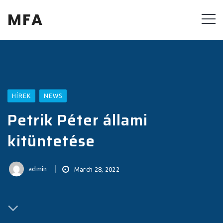
MFA
HÍREK
NEWS
Petrik Péter állami
kitüntetése
admin
March 28, 2022