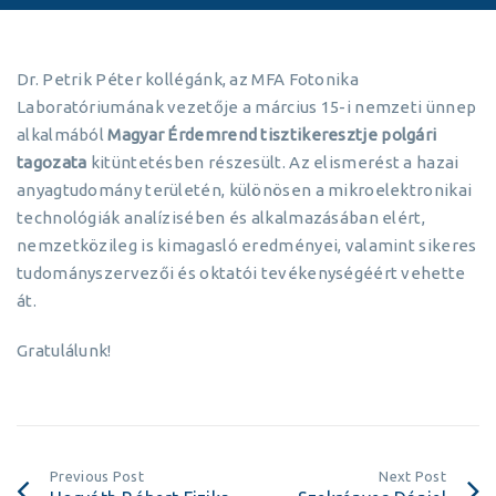
Dr. Petrik Péter kollégánk, az MFA Fotonika
Laboratóriumának vezetője a március 15-i nemzeti ünnep
alkalmából
Magyar Érdemrend tisztikeresztje polgári
tagozata
kitüntetésben részesült. Az elismerést a hazai
anyagtudomány területén, különösen a mikroelektronikai
technológiák analízisében és alkalmazásában elért,
nemzetközileg is kimagasló eredményei, valamint sikeres
tudományszervezői és oktatói tevékenységéért vehette
át.
Gratulálunk!
Previous Post
Next Post