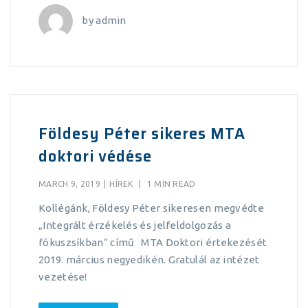
by
admin
Földesy Péter sikeres MTA
doktori védése
MARCH 9, 2019
|
HÍREK
|
1 MIN READ
Kollégánk, Földesy Péter sikeresen megvédte
„Integrált érzékelés és jelfeldolgozás a
fókuszsíkban” című MTA Doktori értekezését
2019. március negyedikén. Gratulál az intézet
vezetése!