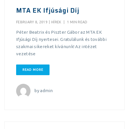
MTA EK Ifjúsági Díj
FEBRUARY 8, 2019
|
HÍREK
|
1 MIN READ
Péter Beatrix és Piszter Gábor az MTA EK
Ifjúsági Díj nyertesei. Gratulálunk és további
szakmai sikereket kívánunk! Az intézet
vezetése
READ MORE
by
admin