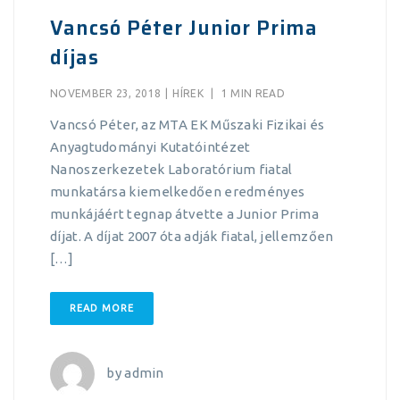
Vancsó Péter Junior Prima
díjas
NOVEMBER 23, 2018
|
HÍREK
|
1 MIN READ
Vancsó Péter, az MTA EK Műszaki Fizikai és
Anyagtudományi Kutatóintézet
Nanoszerkezetek Laboratórium fiatal
munkatársa kiemelkedően eredményes
munkájáért tegnap átvette a Junior Prima
díjat. A díjat 2007 óta adják fiatal, jellemzően
[…]
READ MORE
by
admin