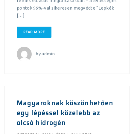
remek előadás megtartása után – a lehetséges
pontok 96%-val sikeresen megvédte “Lepkék
[…]
READ MORE
by
admin
Magyaroknak köszönhetően
egy lépéssel közelebb az
olcsó hidrogén