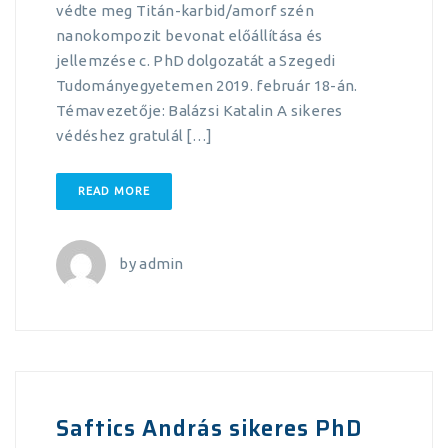
védte meg Titán-karbid/amorf szén
nanokompozit bevonat előállítása és
jellemzése c. PhD dolgozatát a Szegedi
Tudományegyetemen 2019. február 18-án.
Témavezetője: Balázsi Katalin A sikeres
védéshez gratulál […]
READ MORE
by
admin
Saftics András sikeres PhD