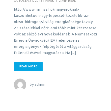
OCTOBER 31, 2018
|
HÍREK
|
2 MIN READ
http://www.mnnsz.hu/magyaroknak-
koszonhetoen-egy-lepessel-kozelebb-az-
olcso-hidrogen/A világ energiaéhsége tavaly
2,1 százalékkal nőtt, ami több mint kétszerese
volt az előző évi növekedésnek. A Nemzetközi
Energia Ügynökség (IEA) jelentése az
energiaigények felpörgését a világgazdaság
fellendülésével magyarázza. Ha [...]
READ MORE
by
admin