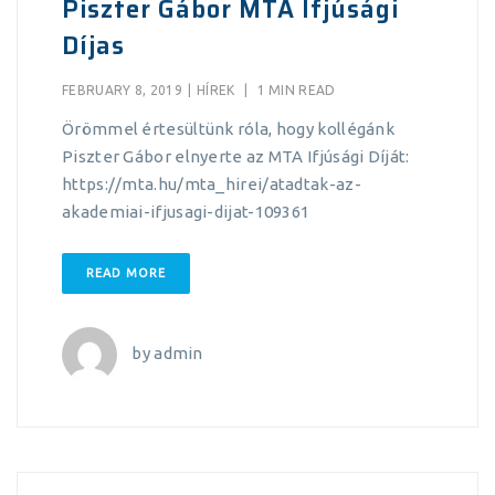
Piszter Gábor MTA Ifjúsági
Díjas
FEBRUARY 8, 2019
|
HÍREK
|
1 MIN READ
Örömmel értesültünk róla, hogy kollégánk
Piszter Gábor elnyerte az MTA Ifjúsági Díját:
https://mta.hu/mta_hirei/atadtak-az-
akademiai-ifjusagi-dijat-109361
READ MORE
by
admin