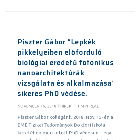
Piszter Gábor “Lepkék
pikkelyeiben előforduló
biológiai eredetű fotonikus
nanoarchitektúrák
vizsgálata és alkalmazása”
sikeres PhD védése.
NOVEMBER 16, 2018
|
HÍREK
|
1 MIN READ
Piszter Gábor kollégánk, 2018. Nov. 15-én a
BME Fizikai Tudományok Doktori Iskola
keretében megtartott PhD védésen – egy