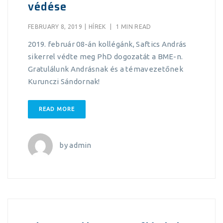
védése
FEBRUARY 8, 2019
|
HÍREK
|
1 MIN READ
2019. február 08-án kollégánk, Saftics András
sikerrel védte meg PhD dogozatát a BME-n.
Gratulálunk Andrásnak és a témavezetőnek
Kurunczi Sándornak!
READ MORE
by
admin