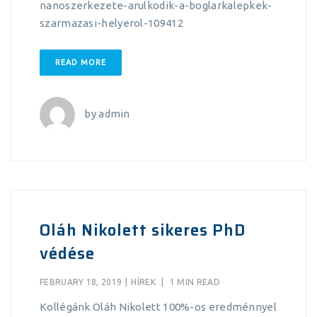
nanoszerkezete-arulkodik-a-boglarkalepkek-
szarmazasi-helyerol-109412
READ MORE
by
admin
Oláh Nikolett sikeres PhD
védése
FEBRUARY 18, 2019
|
HÍREK
|
1 MIN READ
Kollégánk Oláh Nikolett 100%-os eredménnyel