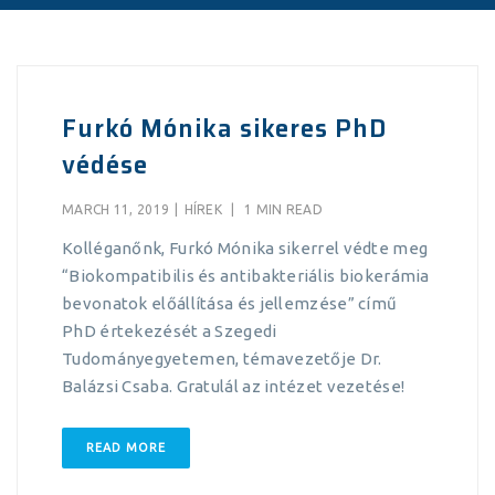
Furkó Mónika sikeres PhD
védése
MARCH 11, 2019
|
HÍREK
|
1 MIN READ
Kolléganőnk, Furkó Mónika sikerrel védte meg
“Biokompatibilis és antibakteriális biokerámia
bevonatok előállítása és jellemzése” című
PhD értekezését a Szegedi
Tudományegyetemen, témavezetője Dr.
Balázsi Csaba. Gratulál az intézet vezetése!
READ MORE