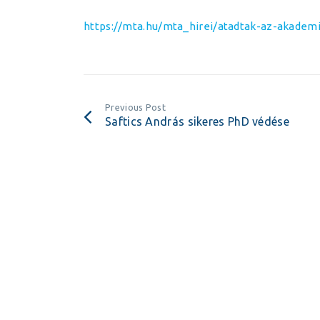
https://mta.hu/mta_hirei/atadtak-az-akademia
Previous Post
Saftics András sikeres PhD védése