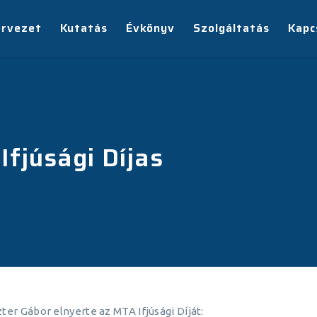
ervezet
Kutatás
Évkönyv
Szolgáltatás
Kapc
Ifjúsági Díjas
er Gábor elnyerte az MTA Ifjúsági Díját: