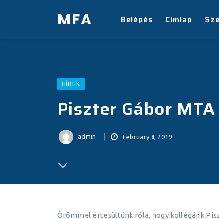
MFA
Belépés
Címlap
Sz
HÍREK
Piszter Gábor MTA 
admin
February 8, 2019
Örömmel értesültünk róla, hogy kollégánk Piszt