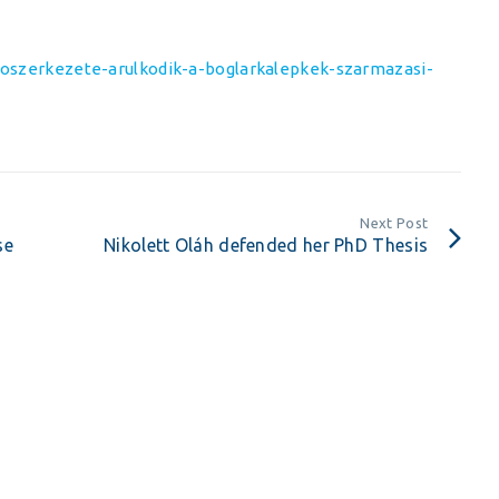
noszerkezete-arulkodik-a-boglarkalepkek-szarmazasi-
Next Post
se
Nikolett Oláh defended her PhD Thesis