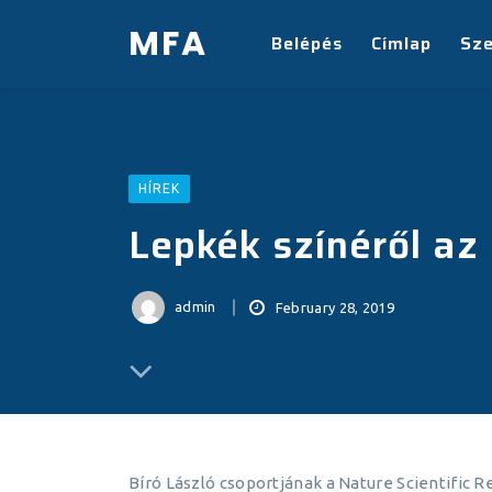
MFA
Belépés
Címlap
Sz
HÍREK
Lepkék színéről az
admin
February 28, 2019
Bíró László csoportjának a Nature Scientific 