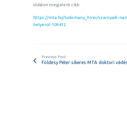
oldalon megjelent cikk:
https://mta.hu/tudomany_hirei/szarnyaik-na
helyerol-109412
Previous Post
Földesy Péter sikeres MTA doktori védé