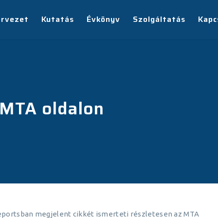
ervezet
Kutatás
Évkönyv
Szolgáltatás
Kapc
 MTA oldalon
Reportsban megjelent cikkét ismerteti részletesen az MTA