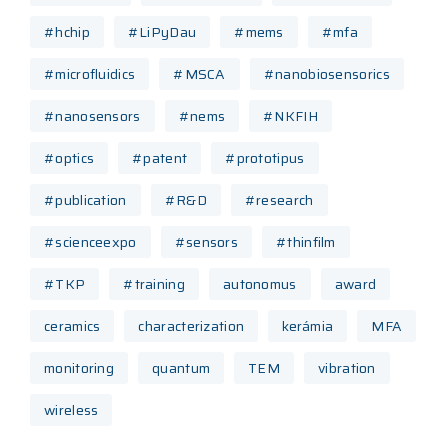
#hchip
#LiPyDau
#mems
#mfa
#microfluidics
#MSCA
#nanobiosensorics
#nanosensors
#nems
#NKFIH
#optics
#patent
#prototipus
#publication
#R&D
#research
#scienceexpo
#sensors
#thinfilm
#TKP
#training
autonomus
award
ceramics
characterization
kerámia
MFA
monitoring
quantum
TEM
vibration
wireless