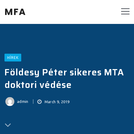
MFA
HÍREK
Földesy Péter sikeres MTA
doktori védése
admin
March 9, 2019