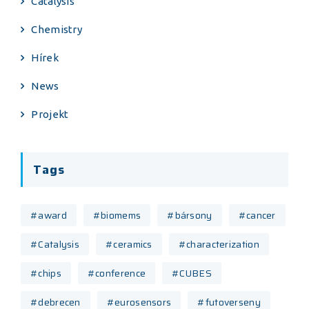
Catalysis
Chemistry
Hírek
News
Projekt
Tags
#award
#biomems
#bársony
#cancer
#Catalysis
#ceramics
#characterization
#chips
#conference
#CUBES
#debrecen
#eurosensors
#futoverseny