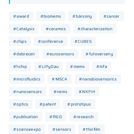
#award
#biomems
#bársony
#cancer
#Catalysis
#ceramics
#characterization
#chips
#conference
#CUBES
#debrecen
#eurosensors
#futoverseny
#hchip
#LiPyDau
#mems
#mfa
#microfluidics
#MSCA
#nanobiosensorics
#nanosensors
#nems
#NKFIH
#optics
#patent
#prototipus
#publication
#R&D
#research
#scienceexpo
#sensors
#thinfilm