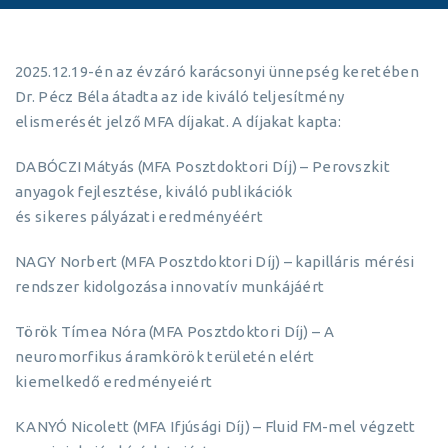
2025.12.19-én az évzáró karácsonyi ünnepség keretében
Dr. Pécz Béla átadta az ide kiváló teljesítmény
elismerését jelző MFA díjakat. A díjakat kapta:
DABÓCZI Mátyás (MFA Posztdoktori Díj) – Perovszkit
anyagok fejlesztése, kiváló publikációk
és sikeres pályázati eredményéért
NAGY Norbert (MFA Posztdoktori Díj) – kapilláris mérési
rendszer kidolgozása innovatív munkájáért
Török Tímea Nóra (MFA Posztdoktori Díj) – A
neuromorfikus áramkörök területén elért
kiemelkedő eredményeiért
KANYÓ Nicolett (MFA Ifjúsági Díj) – Fluid FM-mel végzett