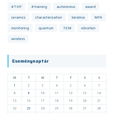
#TKP
#training
autonomus
award
ceramics
characterization
kerámia
MFA
monitoring
quantum
TEM
vibration
wireless
Eseménynaptár
M
T
W
T
F
S
S
1
2
3
4
5
6
7
8
9
10
11
12
13
14
15
16
17
18
19
20
21
22
23
24
25
26
27
28