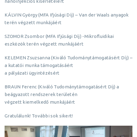
nanoinjekciós kísérleteiért
KÁLVIN György (MFA Ifjúsági Díj) – Van der Waals anyagok
terén végzett munkájáért
SZOMOR Zsombor (MFA Ifjúsági Díj) -Mikrofluidikai
eszközök terén végzett munkájáért
KELEMEN Zsuzsanna (Kiváló Tudománytámogatásért Díj) –
a kutatói munka támogatásáért
a pályázati ügyintézésért
BRAUN Ferenc (Kiváló Tudománytámogatásért Díj) a
beágyazott rendszerek területén
végzett kiemelkedő munkájáért
Gratulálunk! További sok sikert!