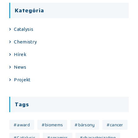
Kategória
Catalysis
Chemistry
Hírek
News
Projekt
Tags
#award
#biomems
#bársony
#cancer
#Catalysis
#ceramics
#characterization