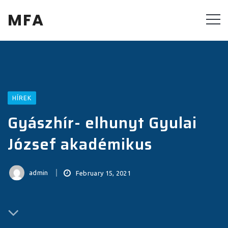
MFA
HÍREK
Gyászhír- elhunyt Gyulai
József akadémikus
admin
February 15, 2021