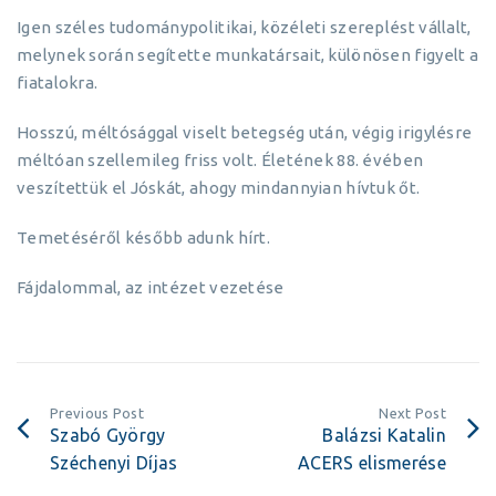
Igen széles tudománypolitikai, közéleti szereplést vállalt,
melynek során segítette munkatársait, különösen figyelt a
fiatalokra.
Hosszú, méltósággal viselt betegség után, végig irigylésre
méltóan szellemileg friss volt. Életének 88. évében
veszítettük el Jóskát, ahogy mindannyian hívtuk őt.
Temetéséről később adunk hírt.
Fájdalommal, az intézet vezetése
Previous Post
Next Post
Szabó György
Balázsi Katalin
Széchenyi Díjas
ACERS elismerése