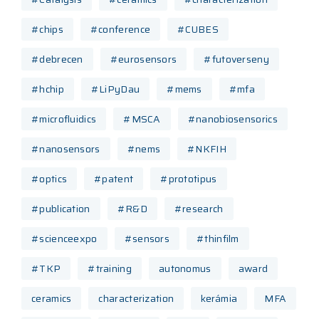
#chips
#conference
#CUBES
#debrecen
#eurosensors
#futoverseny
#hchip
#LiPyDau
#mems
#mfa
#microfluidics
#MSCA
#nanobiosensorics
#nanosensors
#nems
#NKFIH
#optics
#patent
#prototipus
#publication
#R&D
#research
#scienceexpo
#sensors
#thinfilm
#TKP
#training
autonomus
award
ceramics
characterization
kerámia
MFA