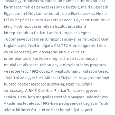
Jóska egy rendkívül sokoldalúan művelt ember volt, aki
karmesternek és zeneszerzőnek készült, majd a Szegedi
Egyetemen félévkor iratkozott be a Fizika szakra. Neki a
fél év bepótlása nem okozott gondot. Egyetem után rövid
ideig Hódmezővásárhelyen (szülővárosában)
középiskolában fizikát tanított, majd a Szegedi
Tudományegyetemen lumiszncenciával és félvezetőkkel
foglalkozott. Ösztöndíjjal a CALTECH-en dolgozott több
éven keresztül, az ionsugaras analitika és az
ionimplantáció körében meghatározó tudományos
munkákat alkotott. Itthon egy ionimplantációs program
vezetője lett. 1992-től az Anyagtudományi Kutatóintézet,
1998-tól az egyesített Műszaki Fizikai és Anyagtudományi
Kutatóintézet igazgatója 2004-ig, azaz nyugdíjba
vonulásáig. A BME Kísérleti Fizikai Tanszék egyetemi
tanára. 1990-ben megválasztották a Magyar Tudományos
Akadémia levelező, 1995-ben pedig rendes tagjává. Több
állami kitüntetést, illetve Széchenyi Díjat kapott.