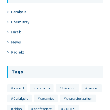
Catalysis
Chemistry
Hírek
News
Projekt
Tags
#award
#biomems
#bársony
#cancer
#Catalysis
#ceramics
#characterization
#chips
#conference
#CUBES