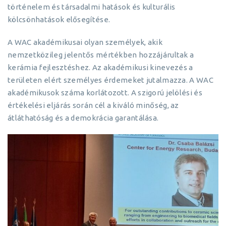
történelem és társadalmi hatások és kulturális
kölcsönhatások elősegítése.
A WAC akadémikusai olyan személyek, akik
nemzetközileg jelentős mértékben hozzájárultak a
kerámia fejlesztéshez. Az akadémikusi kinevezés a
területen elért személyes érdemeket jutalmazza. A WAC
akadémikusok száma korlátozott. A szigorú jelölési és
értékelési eljárás során cél a kiváló minőség, az
átláthatóság és a demokrácia garantálása.