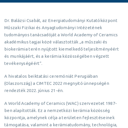
Dr. Balázsi Csabát, az Energiatudományi Kutatóközpont
Műszaki Fizikai és Anyagtudományi Intézetének
tudományos tanácsadóját a World Academy of Ceramics
akadémikus tagjai közé választották „a műszaki és
biokerámia terén nyújtott kiemelkedő teljesítményéért
és munkájáért, és a kerámia közösségében végzett
tevékenységéért”.
A hivatalos beiktatási ceremóniát Perugiában
(Olaszország) a CIMTEC 2022 megnyitó ünnepségén
rendezték 2022. június 21-én.
A World Academy of Ceramics (WAC) szervezetet 1987-
ben alapították. Ez a nemzetközi kerámia közösség
központja, amelynek célja a területen fejlesztéseinek
támogatása, valamint a kerámiatudomány, technológia,