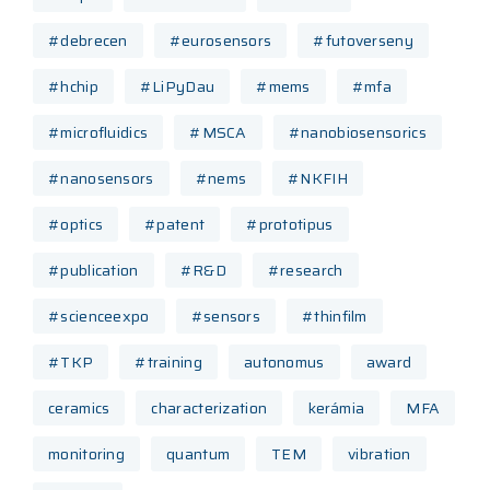
#debrecen
#eurosensors
#futoverseny
#hchip
#LiPyDau
#mems
#mfa
#microfluidics
#MSCA
#nanobiosensorics
#nanosensors
#nems
#NKFIH
#optics
#patent
#prototipus
#publication
#R&D
#research
#scienceexpo
#sensors
#thinfilm
#TKP
#training
autonomus
award
ceramics
characterization
kerámia
MFA
monitoring
quantum
TEM
vibration