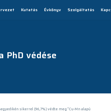
ervezet
Kutatás
Évkönyv
Szolgáltatás
Kapc
a PhD védése
 negyedikén sikerrel (96,7%) védte meg “Cu-Mn alapú