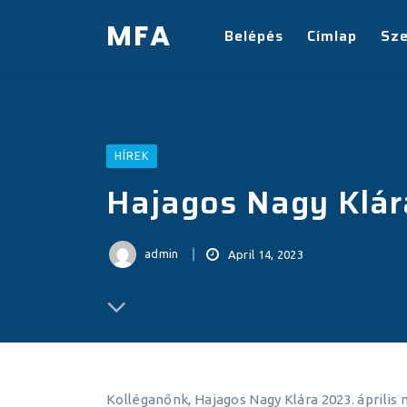
MFA
Belépés
Címlap
Sz
HÍREK
Hajagos Nagy Klár
admin
April 14, 2023
Kolléganőnk, Hajagos Nagy Klára 2023. április