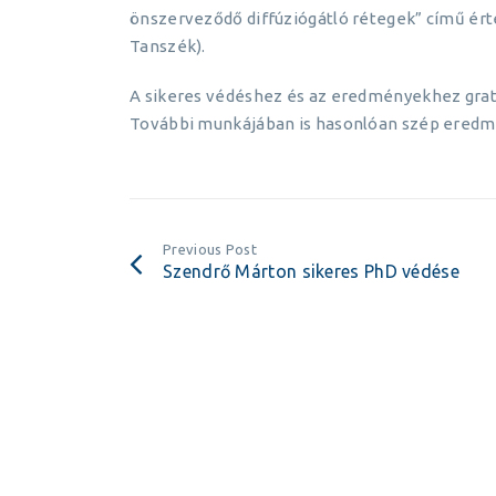
önszerveződő diffúziógátló rétegek” című ér
Tanszék).
A sikeres védéshez és az eredményekhez grat
További munkájában is hasonlóan szép eredmé
Previous Post
Szendrő Márton sikeres PhD védése