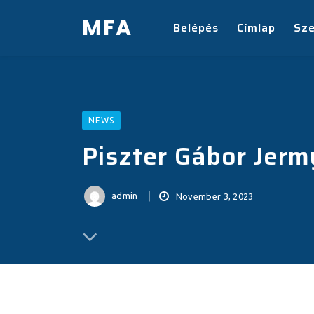
MFA
Belépés
Címlap
Sz
NEWS
Piszter Gábor Jermy
admin
November 3, 2023