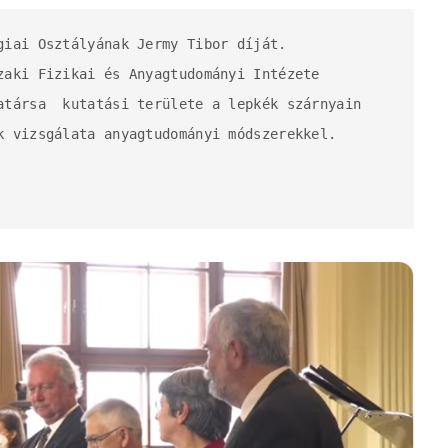
giai Osztályának Jermy Tibor díját. 

zaki Fizikai és Anyagtudományi Intézete 
atársa  kutatási területe a lepkék szárnyain 
k vizsgálata anyagtudományi módszerekkel. 
