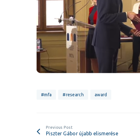
#mfa
#research
award
Previous Post
Piszter Gábor újabb elismerése