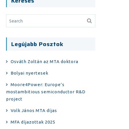
Keresés
Legújabb Posztok
Osváth Zoltán az MTA doktora
Bolyai nyertesek
Moore4Power: Europe’s
mostambitious semiconductor R&D
project
Volk János MTA díjas
MFA díjazottak 2025