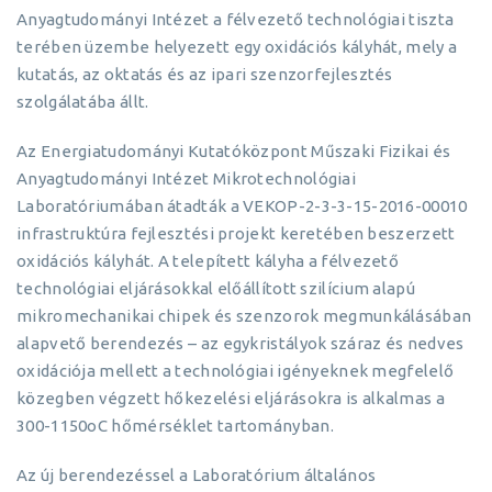
Anyagtudományi Intézet a félvezető technológiai tiszta
terében üzembe helyezett egy oxidációs kályhát, mely a
kutatás, az oktatás és az ipari szenzorfejlesztés
szolgálatába állt.
Az Energiatudományi Kutatóközpont Műszaki Fizikai és
Anyagtudományi Intézet Mikrotechnológiai
Laboratóriumában átadták a VEKOP-2-3-3-15-2016-00010
infrastruktúra fejlesztési projekt keretében beszerzett
oxidációs kályhát. A telepített kályha a félvezető
technológiai eljárásokkal előállított szilícium alapú
mikromechanikai chipek és szenzorok megmunkálásában
alapvető berendezés – az egykristályok száraz és nedves
oxidációja mellett a technológiai igényeknek megfelelő
közegben végzett hőkezelési eljárásokra is alkalmas a
300-1150oC hőmérséklet tartományban.
Az új berendezéssel a Laboratórium általános