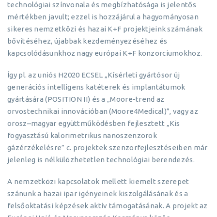
technológiai színvonala és megbízhatósága is jelentős
mértékben javult; ezzel is hozzájárul a hagyományosan
sikeres nemzetközi és hazai K+F projektjeink számának
bővítéséhez, újabbak kezdeményezéséhez és
kapcsolódásunkhoz nagy európai K+F konzorciumokhoz.
Így pl. az uniós H2020 ECSEL „Kísérleti gyártósor új
generációs intelligens katéterek és implantátumok
gyártására (POSITION II) és a „Moore-trend az
orvostechnikai innovációban (Moore4Medical)”, vagy az
orosz–magyar együttműködésben fejlesztett „Kis
fogyasztású kalorimetrikus nanoszenzorok
gázérzékelésre” c. projektek szenzorfejlesztéseiben már
jelenleg is nélkülözhetetlen technológiai berendezés.
A nemzetközi kapcsolatok mellett kiemelt szerepet
szánunk a hazai ipar igényeinek kiszolgálásának és a
felsőoktatási képzések aktív támogatásának. A projekt az