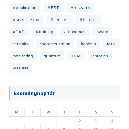
#publication
#R&D
#research
#scienceexpo
#sensors
#thinfilm
#TKP
#training
autonomus
award
ceramics
characterization
kerámia
MFA
monitoring
quantum
TEM
vibration
wireless
Eseménynaptár
M
T
W
T
F
S
S
1
2
3
4