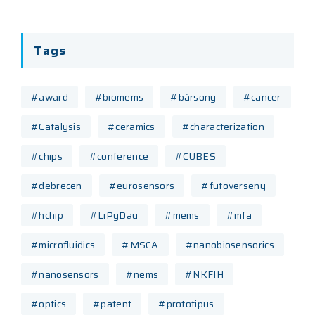
Tags
#award
#biomems
#bársony
#cancer
#Catalysis
#ceramics
#characterization
#chips
#conference
#CUBES
#debrecen
#eurosensors
#futoverseny
#hchip
#LiPyDau
#mems
#mfa
#microfluidics
#MSCA
#nanobiosensorics
#nanosensors
#nems
#NKFIH
#optics
#patent
#prototipus